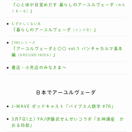
『心と体が目覚めだす 暮らしのアーユルヴェーダ
（める
』
くまーる）
むずかしくない本
『暮らしのアーユルヴェーダ
』
（インド号）
ZINEシリーズ
『アーユルヴェーダと〇〇 vol.1 パンチャカルマ基本
編
』
（AROUND INDIA）
書店・小売店のみなさまへ
日本でアーユルヴェーダ
J-WAVE ポッドキャスト「バイブス人類学 #70」
3月7日(土) YAJ伊藤武せんせいコラボ「女神講座 か
おる効能」