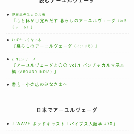
読むアーユルヴェーダ
伊藤武先生との共著
『心と体が目覚めだす 暮らしのアーユルヴェーダ
（める
』
くまーる）
むずかしくない本
『暮らしのアーユルヴェーダ
』
（インド号）
ZINEシリーズ
『アーユルヴェーダと〇〇 vol.1 パンチャカルマ基本
編
』
（AROUND INDIA）
書店・小売店のみなさまへ
日本でアーユルヴェーダ
J-WAVE ポッドキャスト「バイブス人類学 #70」