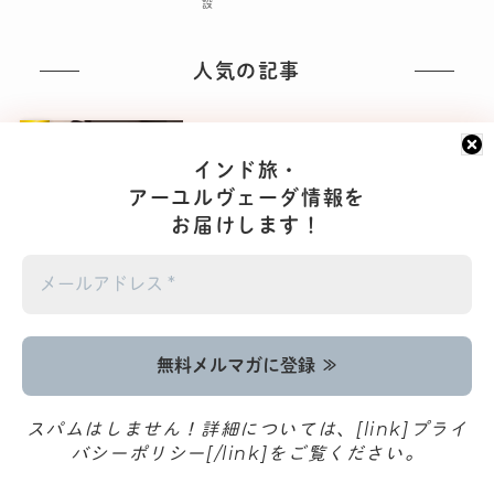
設
人気の記事
これはダマされる…
Booking.com経由で届くホテ
インド旅・
ルからのメッセージにご注意！
アーユルヴェーダ情報を
ニュース！
お届けします！
イスラム横丁のインド食材店
「Green Nasco」と「The
Jannat Halal Food Shop」｜
東京・新大久保
お店・モノ・場所
【2025年版】インドビザを取
スパムはしません！詳細については、[link]プライ
得しよう！5年有効の「電子ツ
バシーポリシー[/link]をご覧ください。
ーリストビザ e Tourist