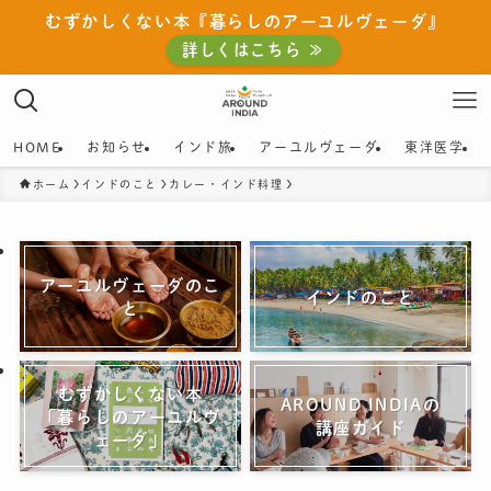
むずかしくない本『暮らしのアーユルヴェーダ』
詳しくはこちら ≫
HOME
お知らせ
インド旅
アーユルヴェーダ
東洋医学
ホーム
インドのこと
カレー・インド料理
アーユルヴェーダのこ
インドのこと
と
むずかしくない本
AROUND INDIAの
「暮らしのアーユルヴ
講座ガイド
ェーダ」