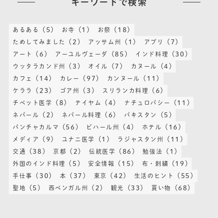
キーワードで検索
(5)
(1)
(18)
あるある
お寺
お祭
(2)
(1)
(7)
ためしてみました
アッサム州
アプリ
(6)
(85)
(30)
アート
アーユルヴェーダ
インド料理
(3)
(7)
(4)
ウッタラカンド州
オイル
カヌール
(14)
(97)
(11)
カフェ
カレー
カンヌール
(23)
(3)
(6)
ケララ
ゴア州
スリランカ料理
(8)
(4)
(11)
チベット医学
テイヤム
ナチュロパシー
(2)
(6)
(5)
ネパール
ネパール料理
パキスタン
(56)
(4)
(16)
パンチャカルマ
ビハール州
ホテル
(9)
(1)
(11)
メディア
ユナニ医学
ラジャスタン州
(38)
(2)
(86)
(1)
交通
京都
伝統医学
勉強法
(5)
(15)
(19)
外国のインド料理
安全情報
布・刺繍
(30)
(37)
(42)
(55)
手仕事
本
東京
生活のヒント
(5)
(2)
(33)
(68)
聖地
西ベンガル州
観光
買い物