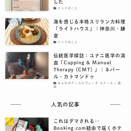
した
インドのこと
海を感じる本格スリランカ料理
「ライトハウス」｜神奈川・鎌
倉
インドのこと
伝統医学探訪：ユナニ医学の瀉
血「Cupping & Manual
Therapy (CMT) 」｜ネパー
ル・カトマンドゥ
みんなのアーユルヴェーダ スクール / 施
設
人気の記事
これはダマされる…
Booking.com経由で届くホテ