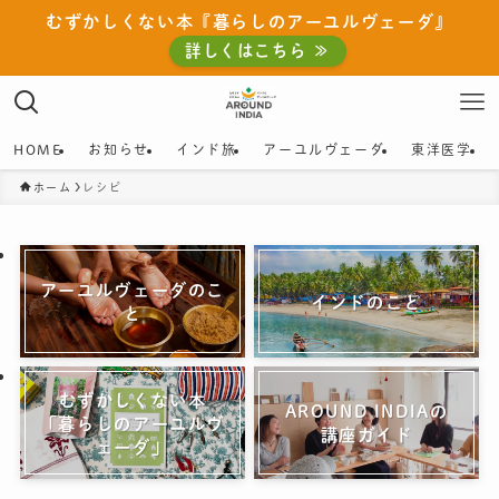
むずかしくない本『暮らしのアーユルヴェーダ』
詳しくはこちら ≫
HOME
お知らせ
インド旅
アーユルヴェーダ
東洋医学
ホーム
レシピ
アーユルヴェーダのこ
インドのこと
と
むずかしくない本
AROUND INDIAの
「暮らしのアーユルヴ
講座ガイド
ェーダ」