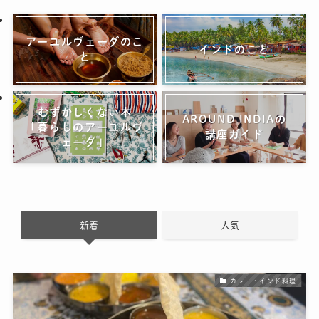
アーユルヴェーダのこ
インドのこと
と
むずかしくない本
AROUND INDIAの
「暮らしのアーユルヴ
講座ガイド
ェーダ」
新着
人気
カレー・インド料理