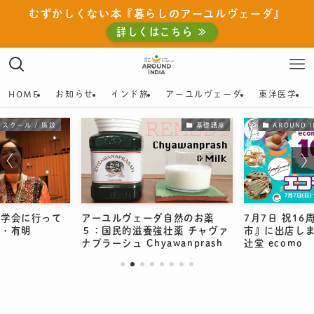
むずかしくない本『暮らしのアーユルヴェーダ』
詳しくはこちら ≫
ためして楽しい、インド旅とアー
Scroll
ユルヴェーダ
HOME
お知らせ
インド旅
アーユルヴェーダ
東洋医学
2008年インドでの学びからはじまった、伝統医学と暮
スクール / 施設
基礎講座
AROUND 
らしの知恵をめぐる旅
ダ学会に行って
アーユルヴェーダ自然のお薬
7月7日 祝1
京・有明
５：国民的滋養強壮薬 チャヴァ
市』に出店し
ナプラーシュ Chyawanprash
辻堂 ecomo