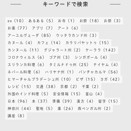
キーワードで検索
(10)
(5)
(1)
(18)
(3)
ex
あるある
お寺
お祭
お祭
(77)
(7)
(6)
お薬
アプリ
アート
(85)
(3)
アーユルヴェーダ
ウッタラカンド州
(4)
(14)
(15)
カヌール
カフェ
カラリパヤットゥ
(11)
(2)
(142)
カンヌール
グジャラート州
ケーララ
(6)
(3)
(4)
コロナウィルス
ゴア州
シンガポール
(6)
(25)
(4)
スリランカ料理
タミルナドゥ州
テイヤム
(6)
(1)
(56)
ネパール料理
ハリヤナ州
パンチャカルマ
(10)
(15)
(42)
ヒマーチャルプラデーシュ州
ビザ
ヨガ
(15)
(38)
(2)
(2)
レシピ
交通
京都
千葉
(5)
(15)
(4)
外国のインド料理
安全情報
富山
(96)
(37)
(39)
(4)
(15)
日本
本
準備
漢方
留学
(44)
(5)
(26)
(2)
神奈川
聖地
薬
西ベンガル州
(8)
講座