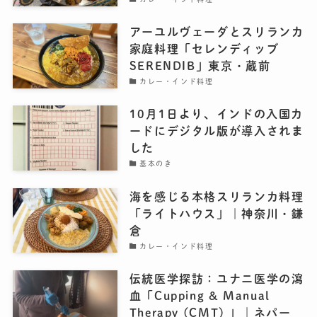
アーユルヴェーダとスリランカ
家庭料理「セレンディッブ
SERENDIB」東京・蔵前
カレー・インド料理
10月1日より、インドの入国カ
ードにデジタル版が導入されま
した
基本のき
海を感じる本格スリランカ料理
「ライトハウス」｜神奈川・鎌
倉
カレー・インド料理
伝統医学探訪：ユナニ医学の瀉
血「Cupping & Manual
Therapy (CMT) 」｜ネパー