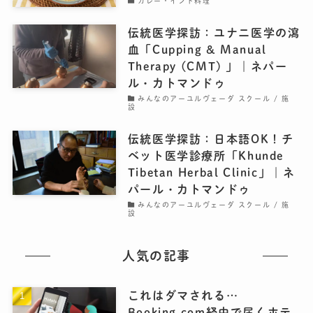
カレー・インド料理
伝統医学探訪：ユナニ医学の瀉
血「Cupping & Manual
Therapy (CMT) 」｜ネパー
ル・カトマンドゥ
みんなのアーユルヴェーダ スクール / 施
設
伝統医学探訪：日本語OK！チ
ベット医学診療所「Khunde
Tibetan Herbal Clinic」｜ネ
パール・カトマンドゥ
みんなのアーユルヴェーダ スクール / 施
設
人気の記事
これはダマされる…
Booking.com経由で届くホテ