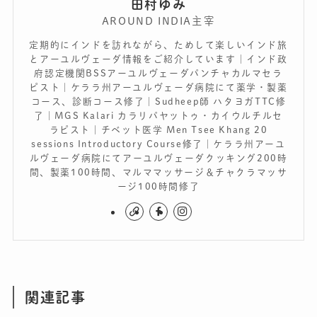
田村ゆみ
AROUND INDIA主宰
定期的にインドを訪れながら、ためして楽しいインド旅
とアーユルヴェーダ情報をご紹介しています｜インド政
府認定機関BSSアーユルヴェーダパンチャカルマセラ
ピスト｜ケララ州アーユルヴェーダ病院にて薬学・製薬
コース、診断コース修了｜Sudheep師 ハタヨガTTC修
了｜MGS Kalari カラリパヤットゥ・カイウルチルセ
ラピスト｜チベット医学 Men Tsee Khang 20
sessions Introductory Course修了｜ケララ州アーユ
ルヴェーダ病院にてアーユルヴェーダクッキング200時
間、製薬100時間、マルママッサージ＆チャクラマッサ
ージ100時間修了
関連記事