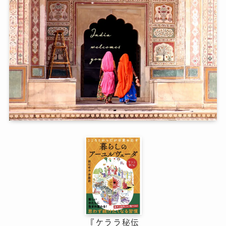
『ケララ秘伝