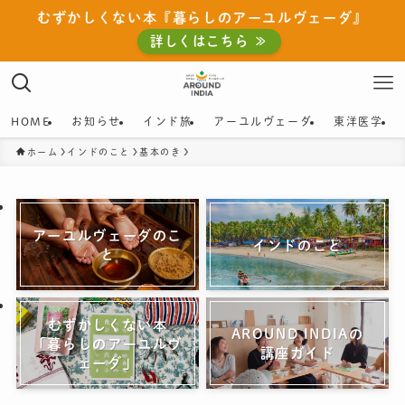
むずかしくない本『暮らしのアーユルヴェーダ』
詳しくはこちら ≫
HOME
お知らせ
インド旅
アーユルヴェーダ
東洋医学
ホーム
インドのこと
基本のき
アーユルヴェーダのこ
インドのこと
と
むずかしくない本
AROUND INDIAの
「暮らしのアーユルヴ
講座ガイド
ェーダ」