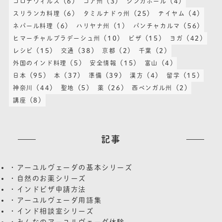
(6)
(3)
(4)
コロナウィルス
ゴア州
シンガポール
(6)
(25)
(4)
スリランカ料理
タミルナドゥ州
テイヤム
(6)
(1)
(56)
ネパール料理
ハリヤナ州
パンチャカルマ
(10)
(15)
(42)
ヒマーチャルプラデーシュ州
ビザ
ヨガ
(15)
(38)
(2)
(2)
レシピ
交通
京都
千葉
(5)
(15)
(4)
外国のインド料理
安全情報
富山
(95)
(37)
(39)
(4)
(15)
日本
本
準備
漢方
留学
(44)
(5)
(26)
(2)
神奈川
聖地
薬
西ベンガル州
(8)
講座
記事
・アーユルヴェーダの基本シリーズ
・自然のお薬シリーズ
・インドビザ申請方法
・アーユルヴェーダ用語集
・インド相談室シリーズ
・みんなのアーユルヴェーダ体験