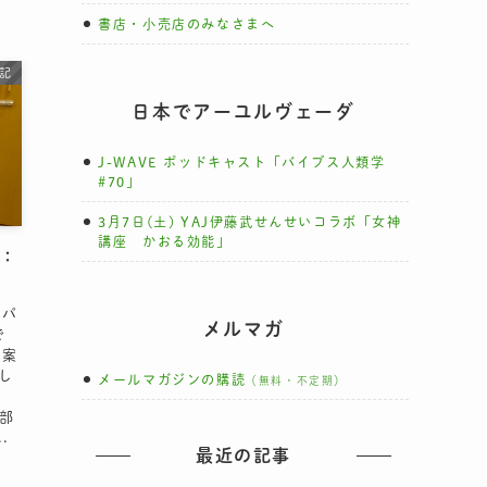
書店・小売店のみなさまへ
記
日本でアーユルヴェーダ
J-WAVE ポッドキャスト「バイブス人類学
#70」
3月7日(土) YAJ伊藤武せんせいコラボ「女神
講座 かおる効能」
3：
 パ
メルマガ
で
に案
し
メールマガジンの購読
（無料・不定期）
お部
.
最近の記事