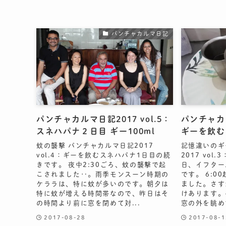
パンチャカルマ日記
パンチャカルマ日記2017 vol.5：
パンチャカル
スネハパナ２日目 ギー100ml
ギーを飲む
蚊の襲撃 パンチャカルマ日記2017
記憶違いのギ
vol.4：ギーを飲むスネハパナ1日目の続
2017 vo
きです。 夜中2:30ごろ、蚊の襲撃で起
日、イフター
こされました‥。雨季モンスーン時期の
です。 6:
ケララは、特に蚊が多いのです。朝夕は
ました。さす
特に蚊が増える時間帯なので、昨日はそ
けあります。
の時間より前に窓を閉めて対...
窓の外を眺め
2017-08-28
2017-08-1