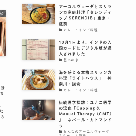
アーユルヴェーダとスリラ
ンカ家庭料理「セレンディ
記
ッブ SERENDIB」東京・
蔵前
カレー・インド料理
10月1日より、インドの入
国カードにデジタル版が導
入されました
基本のき
海を感じる本格スリランカ
料理「ライトハウス」｜神
奈川・鎌倉
の話
カレー・インド料理
「ほ
伝統医学探訪：ユナニ医学
、
の瀉血「Cupping &
た
Manual Therapy (CMT)
くろ
」｜ネパール・カトマンド
ゥ
みんなのアーユルヴェーダ
スクール / 施設