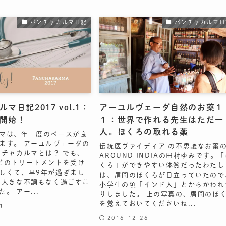
パンチャカルマ日記
パンチャカルマ日
マ日記2017 vol.1：
アーユルヴェーダ自然のお薬１
開始！
１：世界で作れる先生はただ一
人。ほくろの取れる薬
マは、年一度のペースが良
ます。 アーユルヴェーダの
伝統医ヴァイディア の不思議なお薬
ンチャカルマとは？ でも、
AROUND INDIAの田村ゆみです。
どのトリートメントを受け
くろ」ができやすい体質だったわたし
しくて、早9年が過ぎまし
は、眉間のほくろが目立っていたので
、大きな不調もなく過ごすこ
小学生の頃「インド人」とからかわれ
。 アー...
りしました。 上の写真の、眉間のほ
を覚えておいてくださいね...
1
2016-12-26