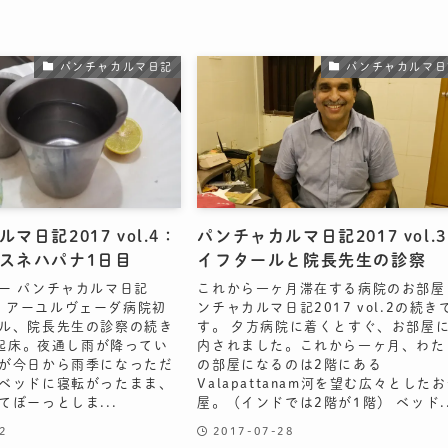
パンチャカルマ日記
パンチャカルマ日
マ日記2017 vol.4：
パンチャカルマ日記2017 vol.
スネハパナ1日目
イフタールと院長先生の診察
ー パンチャカルマ日記
これから一ヶ月滞在する病院のお部屋
l.3：アーユルヴェーダ病院初
ンチャカルマ日記2017 vol.2の続き
ル、院長先生の診察の続き
す。 夕方病院に着くとすぐ、お部屋
00起床。夜通し雨が降ってい
内されました。これから一ヶ月、わた
が今日から雨季になっただ
の部屋になるのは2階にある
ベッドに寝転がったまま、
Valapattanam河を望む広々とした
てぼーっとしま...
屋。（インドでは2階が1階） ベッド..
2
2017-07-28