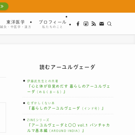
 ≫
東洋医学
プロフィール
鍼灸・中医学・漢方
私たちのこと
読むアーユルヴェーダ
伊藤武先生との共著
『心と体が目覚めだす 暮らしのアーユルヴェ
ーダ
』
（めるくまーる）
むずかしくない本
『暮らしのアーユルヴェーダ
』
（インド号）
ZINEシリーズ
『アーユルヴェーダと〇〇 vol.1 パンチャカ
ルマ基本編
』
（AROUND INDIA）