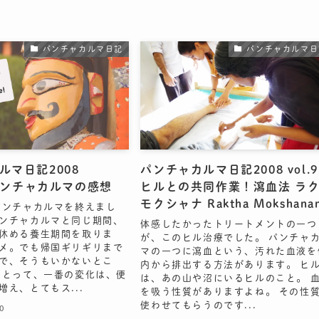
パンチャカルマ日記
パンチャカルマ日
ルマ日記2008
パンチャカルマ日記2008 vol.
：パンチャカルマの感想
ヒルとの共同作業！瀉血法 ラ
モクシャナ Raktha Mokshana
パンチャカルマを終えまし
ンチャカルマと同じ期間、
体感したかったトリートメントの一つ
休める養生期間を取りま
が、このヒル治療でした。 パンチャ
メ。でも帰国ギリギリまで
マの一つに瀉血という、汚れた血液を
で、そうもいかないとこ
内から排出する方法があります。 ヒ
にとって、一番の変化は、便
は、あの山や沼にいるヒルのこと。 
増え、とてもス...
を吸う性質がありますよね。 その性
使わせてもらうのです...
0