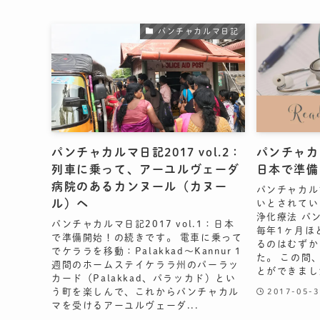
パンチャカルマ日記
パンチャカルマ日記2017 vol.2：
パンチャカル
列車に乗って、アーユルヴェーダ
日本で準備
病院のあるカンヌール（カヌー
パンチャカル
ル）ヘ
いとされてい
浄化療法 パ
パンチャカルマ日記2017 vol.1：日本
毎年1ヶ月ほ
で準備開始！の続きです。 電車に乗って
るのはむずか
でケララを移動：Palakkad〜Kannur 1
た。 この間
週間のホームステイケララ州のパーラッ
とができました
カード（Palakkad、パラッカド）とい
う町を楽しんで、これからパンチャカル
2017-05-3
マを受けるアーユルヴェーダ...