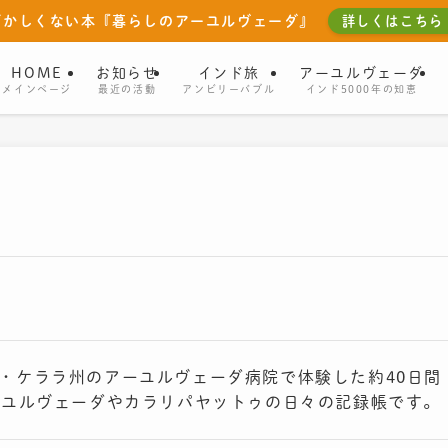
ずかしくない本『暮らしのアーユルヴェーダ』
詳しくはこちら
HOME
お知らせ
インド旅
アーユルヴェーダ
メインページ
最近の活動
アンビリーバブル
インド5000年の知恵
ンド・ケララ州のアーユルヴェーダ病院で体験した約40日間
ーユルヴェーダやカラリパヤットゥの日々の記録帳です。