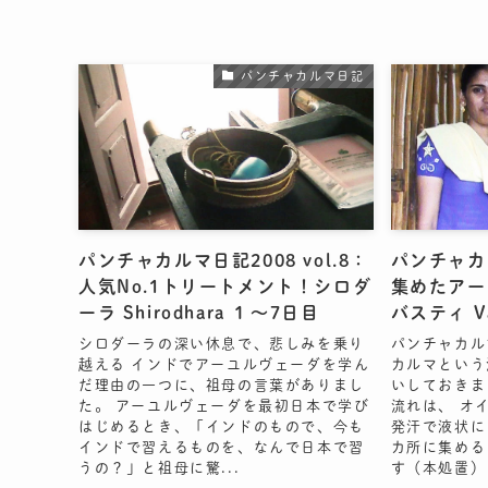
パンチャカルマ日記
パンチャカルマ日記2008 vol.8：
パンチャカル
人気No.1トリートメント！シロダ
集めたアー
ーラ Shirodhara １〜7日目
バスティ V
シロダーラの深い休息で、悲しみを乗り
パンチャカル
越える インドでアーユルヴェーダを学ん
カルマという
だ理由の一つに、祖母の言葉がありまし
いしておきま
た。 アーユルヴェーダを最初日本で学び
流れは、 オ
はじめるとき、「インドのもので、今も
発汗で液状に
インドで習えるものを、なんで日本で習
カ所に集める
うの？」と祖母に驚...
す（本処置） 