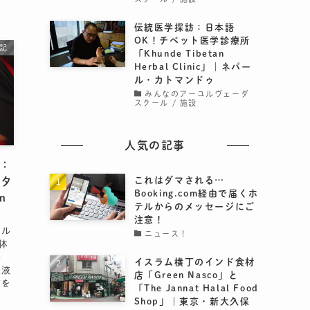
伝統医学探訪：日本語
OK！チベット医学診療所
記
「Khunde Tibetan
Herbal Clinic」｜ネパー
ル・カトマンドゥ
みんなのアーユルヴェーダ
スクール / 施設
人気の記事
9：
これはダマされる…
クタ
Booking.com経由で届くホ
m
テルからのメッセージにご
注意！
カル
ニュース！
体
ル
イスラム横丁のインド食材
血液
店「Green Nasco」と
質を
「The Jannat Halal Food
Shop」｜東京・新大久保