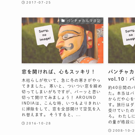
2017-07-25
パンチャカルマ日記
窓を開ければ、心もスッキリ！
パンチャカ
vol.10
木枯らしが吹いて、急に冬の寒さがやっ
てきました。 寒いと、ついつい窓を締め
約40日間の
切ってしまいがちですが、パーッと思い
た。本当はパ
切って開けてみましょう！ AROUND
からだや心を
INDIAは、こんな時、いつもよりきれい
す。旅行はダ
に掃除をして、窓を全部開けて空気を入
受けていたの
れ替えます。 そうすると、...
ろ。 わたし
の量が格段に
2016-10-28
2008-10-2