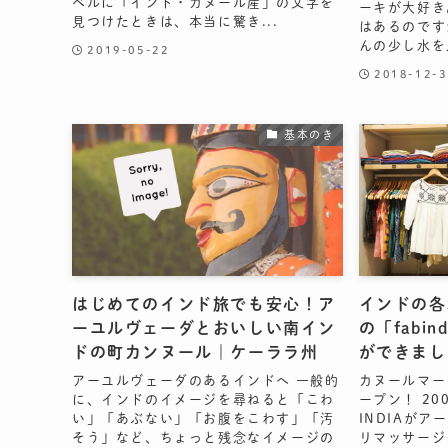
ベルに「インド・カヌール産」の文字を
ーキが大好き
見つけたときは、本当に驚き...
はあるのです
んの少し水を
2019-05-22
2018-12-3
基本のき
はじめてのインド旅でも安心！ア
インドの各
ーユルヴェーダとおいしい南イン
の「fabi
ドの町カンヌール｜ケーララ州
ができまし
アーユルヴェーダのあるインドへ 一般的
カヌールマーケ
に、インドのイメージを尋ねると「こわ
ープン！ 20
い」「あぶない」「お腹をこわす」「汚
INDIAが
そう」など、ちょっと残念なイメージの
リマッサージ