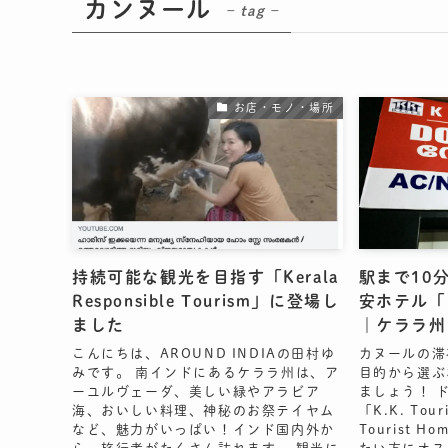
カンヌール
– tag –
お店・モノ・場所
持続可能な観光を目指す「Kerala
駅まで10
Responsible Tourism」に登場し
安ホテル「KK
ました
｜ケララ州
こんにちは、AROUND INDIAの田村ゆ
カヌールの滞
みです。 南インドにあるケララ州は、ア
目的から選ぶ
ーユルヴェーダ、美しい緑やアラビア
ましょう！ 
海、おいしい料理、神秘のお祭テイヤム
「K.K. Tou
など、魅力がいっぱい！インド国内外か
Tourist