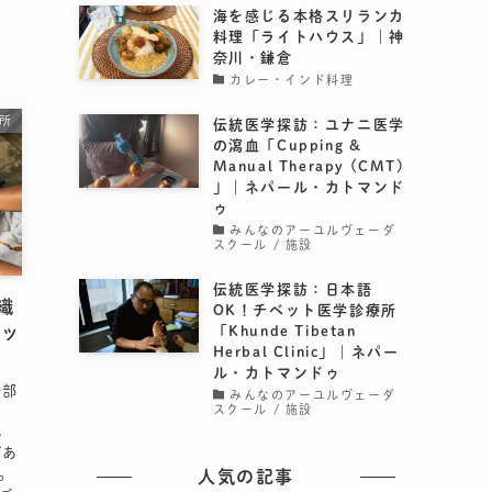
海を感じる本格スリランカ
料理「ライトハウス」｜神
奈川・鎌倉
カレー・インド料理
所
伝統医学探訪：ユナニ医学
の瀉血「Cupping &
Manual Therapy (CMT)
」｜ネパール・カトマンド
ゥ
みんなのアーユルヴェーダ
スクール / 施設
伝統医学探訪：日本語
織
OK！チベット医学診療所
「Khunde Tibetan
ラッ
Herbal Clinic」｜ネパー
ル・カトマンドゥ
陸部
みんなのアーユルヴェーダ
スクール / 施設
し
があ
。
人気の記事