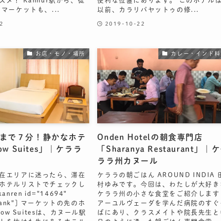
メ！ Kannur駅から、徒
便利な位置にあります。 このホテル
マーケットも、...
以前、カラリパヤットゥの修...
2
2019-10-22
お店・モノ・場所
カレー・インド料
まで７分！静かなホテ
Onden Hotelの朝食専門店
ow Suites」｜ケララ
「Sharanya Restaurant」｜
ララ州カヌール
在エリアに迷ったら、滞在
ケララの朝ごはん AROUND INDIA 
ホテルリストでチェックし
村ゆみです。今回は、わたしが大好き
nren id="14694"
ケララ州の小さな食堂をご紹介します
_blank"] マーケットの先のホ
アーユルヴェーダを学んだ病院のすぐ
bow Suitesは、カヌール駅
ばにあり、クラスメイトや院長先生と