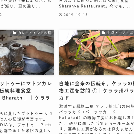
トを抜けた先にあるホテル
日のように通った朝ごはん専門食堂
が減り、車の通り...
Sharanya Restaurant。今でも、...
2
2019-10-13
カレー・インド料理
お店・モノ・場
ットゥーにマトンカレ
白地に金糸の伝統布。ケララの
伝統料理食堂
物工房を訪問 ①｜ケララ州パ
n Bharathi」｜ケララ
カド
激減する織物工房 ケララ州北部の内
パラッカド（パーラッカード
ろに蒸したプットゥー ケラ
Pallakad）の織物工房にお邪魔しま
はんの種類が豊富です。
た。 通りに面した形でショールーム
NDIAは、プットゥー Puttu
り、裏手に工房があるのは見えません
容器で蒸した米粉の蒸しケ