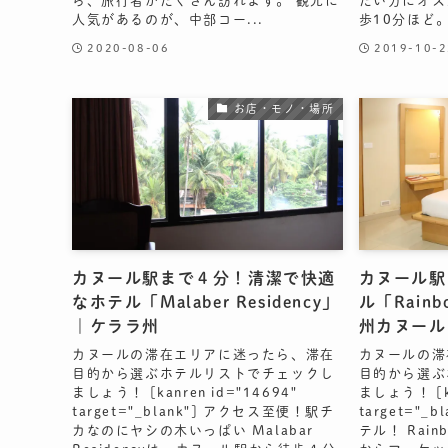
ら、旅行者がたくさん訪れます。 観光に
たい方にオスス
人気があるのが、中部コー...
歩10分ほど。
2020-08-06
2019-10-2
お店・モノ・場所
カヌール駅まで４分！清潔で快適
カヌール駅
なホテル「Malaber Residency」
ル「Rainb
｜ケララ州
州カヌール
カヌールの滞在エリアに迷ったら、滞在
カヌールの滞
目的から選ぶホテルリストでチェックし
目的から選ぶ
ましょう！ [kanren id="14694"
ましょう！ [ka
target="_blank"] アクセス至便！駅チ
target="
カなのにヤシの木いっぱい Malabar
テル！ Rain