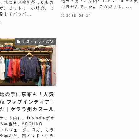
地元の方のご案内なしでは、きっと気
。他にも米粉を蒸したもの
けませんでした。 この辺りは、...
が、プットゥーの場合、ほ
足してパラパ...
2018-05-21
1
お店・モノ・場所
地の手仕事布も！人気
ndia ファブインディア」
た｜ケララ州カヌール
ット内に、fabindiaがオ
08年当時、AROUND
アーユルヴェーダ、ヨガ、カラ
を学んだ、南インド・ケラ