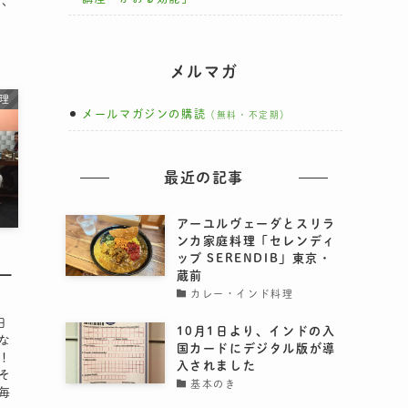
は、
メルマガ
理
メールマガジンの購読
（無料・不定期）
最近の記事
アーユルヴェーダとスリラ
ンカ家庭料理「セレンディ
ッブ SERENDIB」東京・
ケー
蔵前
カレー・インド料理
田
10月1日より、インドの入
な
国カードにデジタル版が導
！
入されました
そ
基本のき
毎