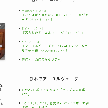
伊藤武先生との共著
『心と体が目覚めだす 暮らしのアーユルヴェ
ーダ
』
（めるくまーる）
所
むずかしくない本
『暮らしのアーユルヴェーダ
』
（インド号）
ZINEシリーズ
『アーユルヴェーダと〇〇 vol.1 パンチャカ
ルマ基本編
』
（AROUND INDIA）
書店・小売店のみなさまへ
ケ
日本でアーユルヴェーダ
在
し
J-WAVE ポッドキャスト「バイブス人類学
#70」
べて
3月7日(土) YAJ伊藤武せんせいコラボ「女神
ても
講座 かおる効能」