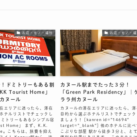
お店・モノ・場所
お店・モノ・場
分！ドミトリーもある割
カヌール駅までたった３分！
 Tourist Home」
「Green Park Residency」｜
カヌール
ララ州カヌール
在エリアに迷ったら、滞在
カヌールの滞在エリアに迷ったら、滞
ホテルリストでチェックし
目的から選ぶホテルリストでチェック
ドミトリーもあるシンプル宿
ましょう！ [kanren id="14694"
rist Home」 まず、K.K.
target="_blank"] 他のホテルに比
 Home。こちらは、旅費を抑え
こぶりな部屋 駅から徒歩３分と、と