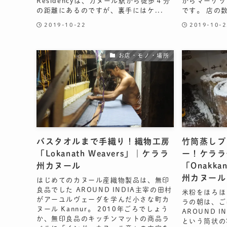
Residencyは、カヌール駅から徒歩４分
からマーケッ
の距離にあるのですが、裏手にはケ...
です。 店の数
2019-10-22
2019-10-2
お店・モノ・場所
バスタオルまで手織り！織物工房
竹筒蒸しプ
「Lokanath Weavers」｜ケララ
ー！ケララ
州カヌール
「Onakka
州カヌール
はじめてのカヌール産織物製品は、無印
良品でした AROUND INDIA主宰の田村
米粉をほろほ
がアーユルヴェーダを学んだ小さな町カ
ラの朝は、ご
ヌール Kannur。 2010年ごろでしょう
AROUND I
か、無印良品のキッチンマットの商品ラ
という筒状の