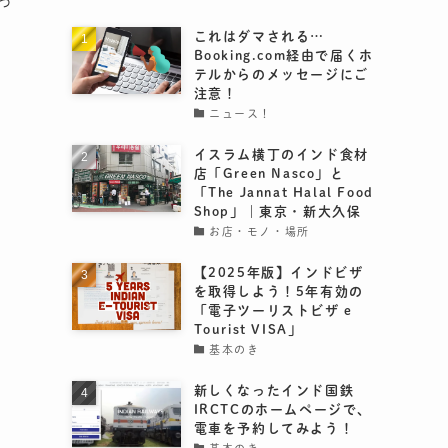
づ
これはダマされる…
Booking.com経由で届くホ
テルからのメッセージにご
注意！
ニュース！
イスラム横丁のインド食材
店「Green Nasco」と
「The Jannat Halal Food
Shop」｜東京・新大久保
お店・モノ・場所
【2025年版】インドビザ
を取得しよう！5年有効の
「電子ツーリストビザ e
Tourist VISA」
基本のき
新しくなったインド国鉄
IRCTCのホームページで、
電車を予約してみよう！