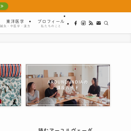
 ≫
東洋医学
プロフィール
鍼灸・中医学・漢方
私たちのこと
AROUND INDIAの
ーダ」
講座ガイド
読むアーユルヴェーダ