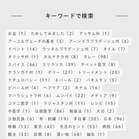
キーワードで検索
(1)
(2)
(1)
お金
ためしてみました
アッサム州
(3)
(6)
アーユルヴェーダの基本
アーンドラプラデーシュ州
(14)
(7)
(7)
イベント
ウッタルプラデーシュ州
オイル
(1)
(8)
(98)
オリッサ州
カルナタカ州
カレー
(46)
(39)
(8)
スパイス
スリランカ
チベット医学
(1)
(27)
(20)
テランガナ州
デリー
トリートメント
(11)
(2)
(5)
ナチュロパシー
ネパール
パキスタン
(4)
(2)
(16)
ビハール州
ヘアケア
ホテル
(6)
(22)
(9)
マハラシュトラ州
ムンバイ
メディア
(1)
(11)
(15)
ユナニ医学
ラジャスタン州
レシピ
(1)
(86)
(1)
(2)
中医学
伝統医学
勉強法
大分
(6)
(19)
(30)
(96)
少数民族
布・刺繍
手仕事
日本
(13)
(42)
(55)
(66)
映画
東京
生活のヒント
病院
(33)
(8)
(68)
(1)
観光
診察
買い物
鍼灸