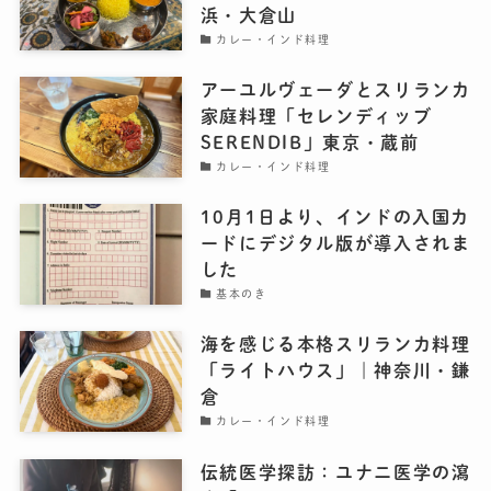
浜・大倉山
カレー・インド料理
アーユルヴェーダとスリランカ
家庭料理「セレンディッブ
SERENDIB」東京・蔵前
カレー・インド料理
10月1日より、インドの入国カ
ードにデジタル版が導入されま
した
基本のき
海を感じる本格スリランカ料理
「ライトハウス」｜神奈川・鎌
倉
カレー・インド料理
伝統医学探訪：ユナニ医学の瀉