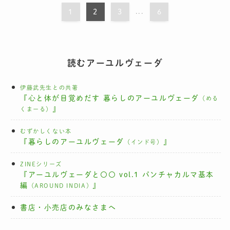
1
2
3
...
6
読むアーユルヴェーダ
伊藤武先生との共著
『心と体が目覚めだす 暮らしのアーユルヴェーダ
（める
』
くまーる）
むずかしくない本
『暮らしのアーユルヴェーダ
』
（インド号）
ZINEシリーズ
『アーユルヴェーダと〇〇 vol.1 パンチャカルマ基本
編
』
（AROUND INDIA）
書店・小売店のみなさまへ