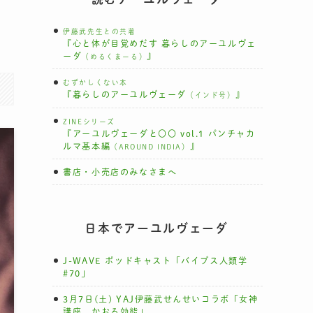
伊藤武先生との共著
『心と体が目覚めだす 暮らしのアーユルヴェ
ーダ
』
（めるくまーる）
むずかしくない本
『暮らしのアーユルヴェーダ
』
（インド号）
ZINEシリーズ
『アーユルヴェーダと〇〇 vol.1 パンチャカ
ルマ基本編
』
（AROUND INDIA）
書店・小売店のみなさまへ
日本でアーユルヴェーダ
J-WAVE ポッドキャスト「バイブス人類学
#70」
3月7日(土) YAJ伊藤武せんせいコラボ「女神
講座 かおる効能」