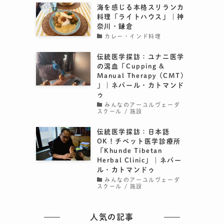
海を感じる本格スリランカ
料理「ライトハウス」｜神
奈川・鎌倉
カレー・インド料理
伝統医学探訪：ユナニ医学
の瀉血「Cupping &
Manual Therapy (CMT)
」｜ネパール・カトマンド
ゥ
みんなのアーユルヴェーダ
スクール / 施設
伝統医学探訪：日本語
OK！チベット医学診療所
「Khunde Tibetan
Herbal Clinic」｜ネパー
ル・カトマンドゥ
みんなのアーユルヴェーダ
スクール / 施設
人気の記事