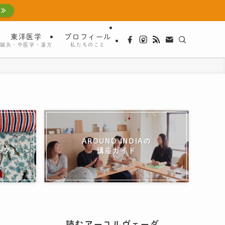
 ≫
東洋医学
プロフィール
鍼灸・中医学・漢方
私たちのこと
AROUND INDIAの
ーダ」
講座ガイド
読むアーユルヴェーダ