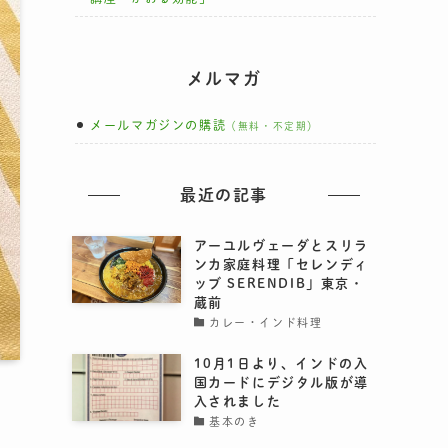
メルマガ
メールマガジンの購読
（無料・不定期）
最近の記事
アーユルヴェーダとスリラ
ンカ家庭料理「セレンディ
ッブ SERENDIB」東京・
蔵前
カレー・インド料理
10月1日より、インドの入
国カードにデジタル版が導
入されました
基本のき