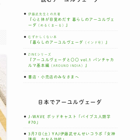
倉
伊藤武先生との共著
『心と体が目覚めだす 暮らしのアーユルヴェ
ーダ
』
（めるくまーる）
むずかしくない本
『暮らしのアーユルヴェーダ
』
（インド号）
ZINEシリーズ
『アーユルヴェーダと〇〇 vol.1 パンチャカ
ルマ基本編
』
（AROUND INDIA）
書店・小売店のみなさまへ
日本でアーユルヴェーダ
J-WAVE ポッドキャスト「バイブス人類学
#70」
3月7日(土) YAJ伊藤武せんせいコラボ「女神
講座 かおる効能」