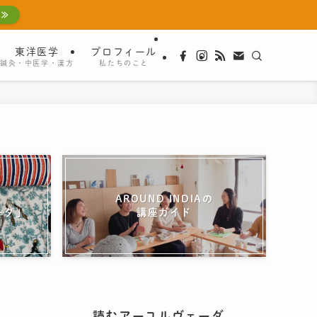
 ≫
東洋医学
プロフィール
鍼灸・中医学・漢方
私たちのこと
AROUND INDIAの
ーダ」
講座ガイド
読むアーユルヴェーダ