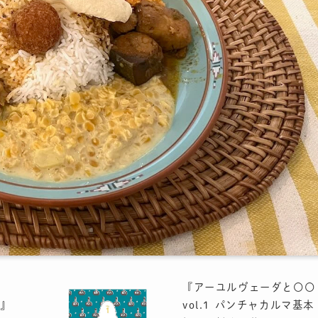
『アーユルヴェーダと〇〇
』
vol.1 パンチャカルマ基本