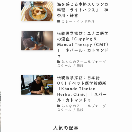
海を感じる本格スリランカ
料理「ライトハウス」｜神
奈川・鎌倉
カレー・インド料理
伝統医学探訪：ユナニ医学
の瀉血「Cupping &
Manual Therapy (CMT)
」｜ネパール・カトマンド
ゥ
みんなのアーユルヴェーダ
スクール / 施設
貴
伝統医学探訪：日本語
OK！チベット医学診療所
「Khunde Tibetan
Herbal Clinic」｜ネパー
ル・カトマンドゥ
みんなのアーユルヴェーダ
スクール / 施設
人気の記事