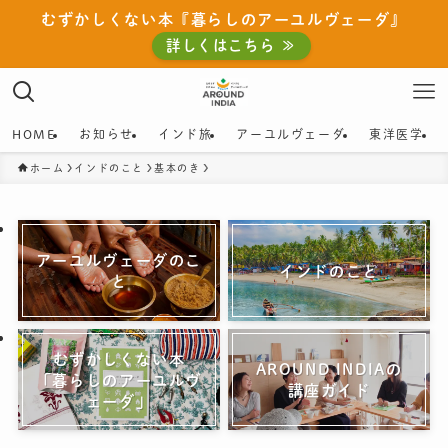
むずかしくない本『暮らしのアーユルヴェーダ』
詳しくはこちら ≫
HOME
お知らせ
インド旅
アーユルヴェーダ
東洋医学
ホーム
インドのこと
基本のき
アーユルヴェーダのこ
インドのこと
と
むずかしくない本
AROUND INDIAの
「暮らしのアーユルヴ
講座ガイド
ェーダ」