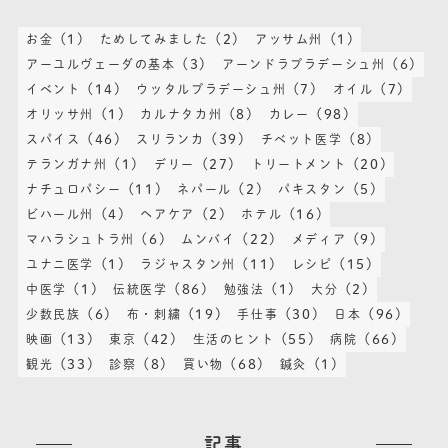
(1)
(2)
(1)
お金
ためしてみました
アッサム州
(3)
(6)
アーユルヴェーダの基本
アーンドラプラデーシュ州
(14)
(7)
(7)
イベント
ウッタルプラデーシュ州
オイル
(1)
(8)
(98)
オリッサ州
カルナタカ州
カレー
(46)
(39)
(8)
スパイス
スリランカ
チベット医学
(1)
(27)
(20)
テランガナ州
デリー
トリートメント
(11)
(2)
(5)
ナチュロパシー
ネパール
パキスタン
(4)
(2)
(16)
ビハール州
ヘアケア
ホテル
(6)
(22)
(9)
マハラシュトラ州
ムンバイ
メディア
(1)
(11)
(15)
ユナニ医学
ラジャスタン州
レシピ
(1)
(86)
(1)
(2)
中医学
伝統医学
勉強法
大分
(6)
(19)
(30)
(96)
少数民族
布・刺繍
手仕事
日本
(13)
(42)
(55)
(66)
映画
東京
生活のヒント
病院
(33)
(8)
(68)
(1)
観光
診察
買い物
鍼灸
記事