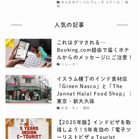
みんなのアーユルヴェーダ スクール / 施
設
人気の記事
これはダマされる…
Booking.com経由で届くホテ
ルからのメッセージにご注意！
ニュース！
イスラム横丁のインド食材店
「Green Nasco」と「The
Jannat Halal Food Shop」｜
東京・新大久保
お店・モノ・場所
【2025年版】インドビザを取
得しよう！5年有効の「電子ツ
ーリストビザ e Tourist