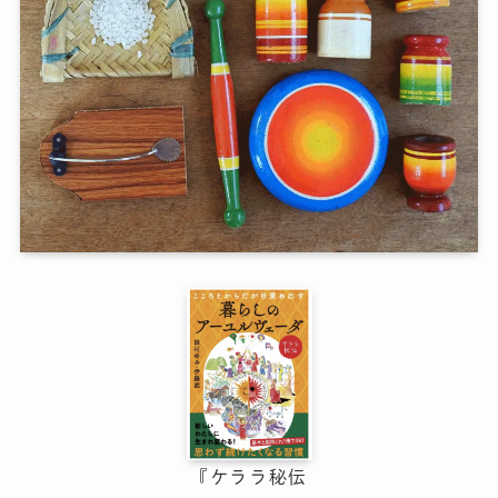
『ケララ秘伝