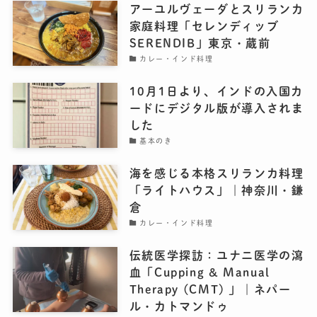
アーユルヴェーダとスリランカ
家庭料理「セレンディッブ
SERENDIB」東京・蔵前
カレー・インド料理
10月1日より、インドの入国カ
ードにデジタル版が導入されま
した
基本のき
海を感じる本格スリランカ料理
「ライトハウス」｜神奈川・鎌
倉
カレー・インド料理
伝統医学探訪：ユナニ医学の瀉
血「Cupping & Manual
Therapy (CMT) 」｜ネパー
ル・カトマンドゥ