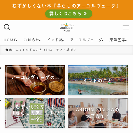
むずかしくない本『暮らしのアーユルヴェーダ』
詳しくはこちら ≫
HOME
お知らせ
インド旅
アーユルヴェーダ
東洋医学
ホーム
インドのこと
お店・モノ・場所
アーユルヴェーダのこ
インドのこと
と
むずかしくない本
AROUND INDIAの
「暮らしのアーユルヴ
講座ガイド
ェーダ」