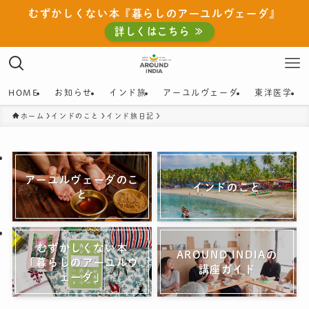
むずかしくない本『暮らしのアーユルヴェーダ』
詳しくはこちら ≫
HOME
お知らせ
インド旅
アーユルヴェーダ
東洋医学
ホーム
インドのこと
インド旅日記
アーユルヴェーダのこ
インドのこと
と
むずかしくない本
AROUND INDIAの
「暮らしのアーユルヴ
講座ガイド
ェーダ」