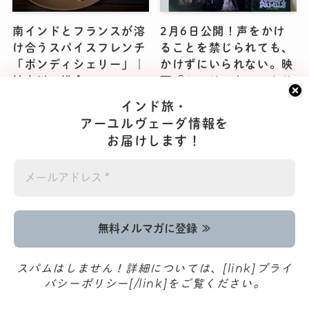
南インドとフランスが溶
2月6日公開！声をかけ
け合うスパイスフレンチ
ることを禁じられても、
「ポンディシェリー」｜
かけずにいられない。映
神奈川・鎌倉
画『ツーリストファミリ
ー』に学ぶ、平和のヒン
2026-02-10
インド旅・
ト
アーユルヴェーダ情報を
2026-02-10
お届けします！
読むアーユルヴェーダ
伊藤武先生との共著
『心と体が目覚めだす 暮らしのアーユルヴェーダ
（める
スパムはしません！詳細については、[link]プライ
』
くまーる）
バシーポリシー[/link]をご覧ください。
むずかしくない本