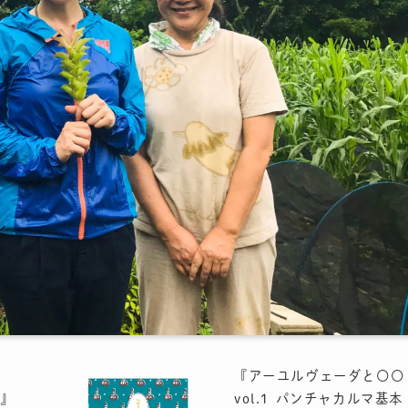
『アーユルヴェーダと〇〇
』
vol.1 パンチャカルマ基本