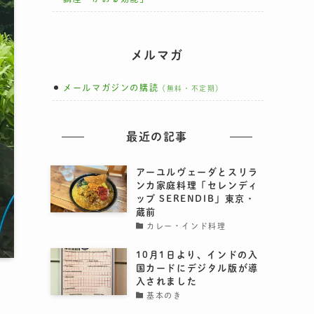
メルマガ
メールマガジンの購読
（無料・不定期）
最近の記事
アーユルヴェーダとスリラ
ンカ家庭料理「セレンディ
ッブ SERENDIB」東京・
蔵前
カレー・インド料理
10月1日より、インドの入
国カードにデジタル版が導
入されました
基本のき