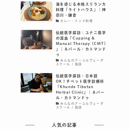
海を感じる本格スリランカ
料理「ライトハウス」｜神
奈川・鎌倉
カレー・インド料理
伝統医学探訪：ユナニ医学
の瀉血「Cupping &
Manual Therapy (CMT)
」｜ネパール・カトマンド
ゥ
みんなのアーユルヴェーダ
スクール / 施設
伝統医学探訪：日本語
OK！チベット医学診療所
「Khunde Tibetan
Herbal Clinic」｜ネパー
ル・カトマンドゥ
みんなのアーユルヴェーダ
スクール / 施設
人気の記事