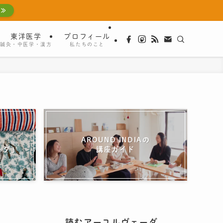
 ≫
東洋医学
プロフィール
鍼灸・中医学・漢方
私たちのこと
AROUND INDIAの
ーダ」
講座ガイド
読むアーユルヴェーダ