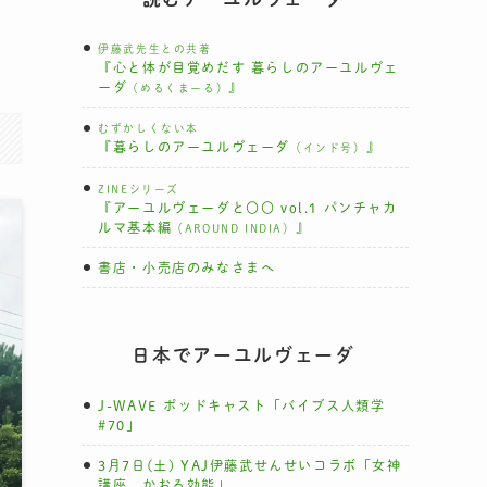
伊藤武先生との共著
『心と体が目覚めだす 暮らしのアーユルヴェ
ーダ
』
（めるくまーる）
むずかしくない本
『暮らしのアーユルヴェーダ
』
（インド号）
ZINEシリーズ
『アーユルヴェーダと〇〇 vol.1 パンチャカ
ルマ基本編
』
（AROUND INDIA）
書店・小売店のみなさまへ
日本でアーユルヴェーダ
J-WAVE ポッドキャスト「バイブス人類学
#70」
3月7日(土) YAJ伊藤武せんせいコラボ「女神
講座 かおる効能」