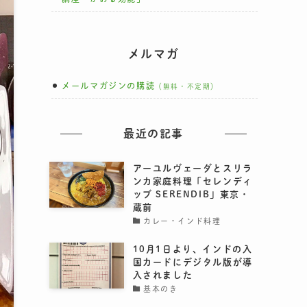
メルマガ
メールマガジンの購読
（無料・不定期）
最近の記事
アーユルヴェーダとスリラ
ンカ家庭料理「セレンディ
ッブ SERENDIB」東京・
蔵前
カレー・インド料理
10月1日より、インドの入
国カードにデジタル版が導
入されました
基本のき