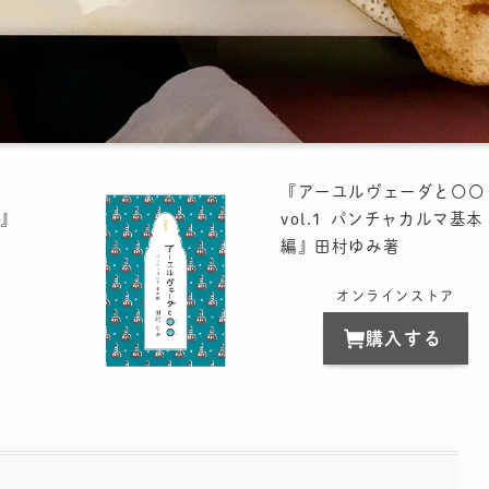
『アーユルヴェーダと〇〇
』
vol.1 パンチャカルマ基本
編』田村ゆみ著
オンラインストア
購入する