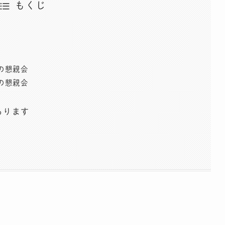
もくじ
座の懇親会
座の懇親会
あります