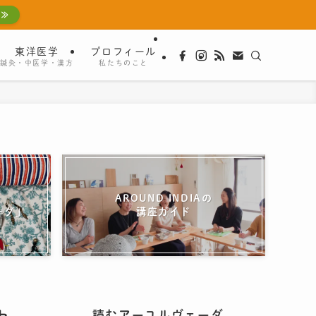
 ≫
東洋医学
プロフィール
鍼灸・中医学・漢方
私たちのこと
AROUND INDIAの
ーダ」
講座ガイド
読むアーユルヴェーダ