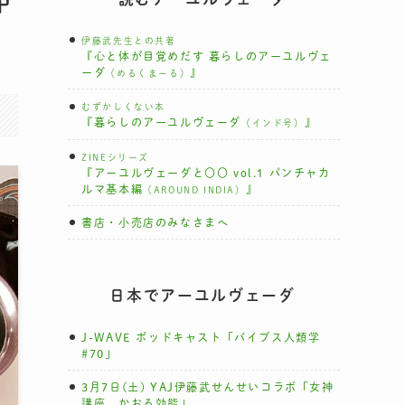
中
伊藤武先生との共著
『心と体が目覚めだす 暮らしのアーユルヴェ
ーダ
』
（めるくまーる）
むずかしくない本
『暮らしのアーユルヴェーダ
』
（インド号）
ZINEシリーズ
『アーユルヴェーダと〇〇 vol.1 パンチャカ
ルマ基本編
』
（AROUND INDIA）
書店・小売店のみなさまへ
日本でアーユルヴェーダ
J-WAVE ポッドキャスト「バイブス人類学
#70」
3月7日(土) YAJ伊藤武せんせいコラボ「女神
講座 かおる効能」