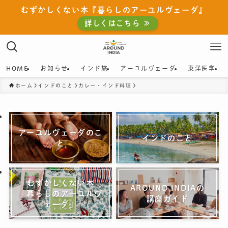
むずかしくない本『暮らしのアーユルヴェーダ』
詳しくはこちら ≫
HOME
お知らせ
インド旅
アーユルヴェーダ
東洋医学
ホーム
インドのこと
カレー・インド料理
アーユルヴェーダのこ
インドのこと
と
むずかしくない本
AROUND INDIAの
「暮らしのアーユルヴ
講座ガイド
ェーダ」