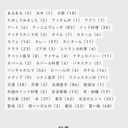
(5)
(1)
(18)
あるある
お寺
お祭
(2)
(1)
(7)
ためしてみました
アッサム州
アプリ
(6)
(85)
(30)
アート
アーユルヴェーダ
インド料理
(3)
(7)
(4)
ウッタラカンド州
オイル
カヌール
(14)
(97)
(11)
カフェ
カレー
カンヌール
(23)
(3)
(6)
ケララ
ゴア州
スリランカ料理
(8)
(4)
(11)
チベット医学
テイヤム
ナチュロパシー
(2)
(6)
(5)
ネパール
ネパール料理
パキスタン
(56)
(4)
(16)
パンチャカルマ
ビハール州
ホテル
(9)
(1)
(11)
メディア
ユナニ医学
ラジャスタン州
(38)
(2)
(86)
(1)
交通
京都
伝統医学
勉強法
(5)
(15)
(19)
外国のインド料理
安全情報
布・刺繍
(30)
(37)
(42)
(55)
手仕事
本
東京
生活のヒント
(5)
(2)
(33)
(68)
聖地
西ベンガル州
観光
買い物