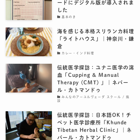
ードにデジタル版が導入されま
した
基本のき
海を感じる本格スリランカ料理
「ライトハウス」｜神奈川・鎌
倉
カレー・インド料理
伝統医学探訪：ユナニ医学の瀉
血「Cupping & Manual
Therapy (CMT) 」｜ネパー
ル・カトマンドゥ
みんなのアーユルヴェーダ スクール / 施
設
伝統医学探訪：日本語OK！チ
ベット医学診療所「Khunde
Tibetan Herbal Clinic」｜ネ
パール・カトマンドゥ