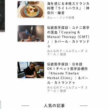
海を感じる本格スリランカ
料理「ライトハウス」｜神
奈川・鎌倉
カレー・インド料理
伝統医学探訪：ユナニ医学
の瀉血「Cupping &
Manual Therapy (CMT)
」｜ネパール・カトマンド
ゥ
みんなのアーユルヴェーダ ス
クール / 施設
伝統医学探訪：日本語
OK！チベット医学診療所
「Khunde Tibetan
Herbal Clinic」｜ネパー
ル・カトマンドゥ
みんなのアーユルヴェーダ ス
クール / 施設
人気の記事