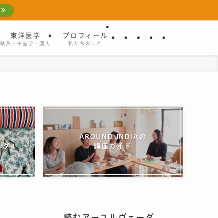
 ≫
東洋医学
プロフィール
鍼灸・中医学・漢方
私たちのこと
AROUND INDIAの
ーダ」
講座ガイド
読むアーユルヴェーダ