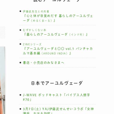
伊藤武先生との共著
『心と体が目覚めだす 暮らしのアーユルヴェ
ーダ
』
（めるくまーる）
むずかしくない本
『暮らしのアーユルヴェーダ
』
（インド号）
ZINEシリーズ
『アーユルヴェーダと〇〇 vol.1 パンチャカ
ルマ基本編
』
（AROUND INDIA）
書店・小売店のみなさまへ
日本でアーユルヴェーダ
J-WAVE ポッドキャスト「バイブス人類学
#70」
3月7日(土) YAJ伊藤武せんせいコラボ「女神
講座 かおる効能」