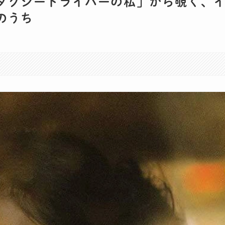
タクシードライバーの私」から覗く、
のうち
。