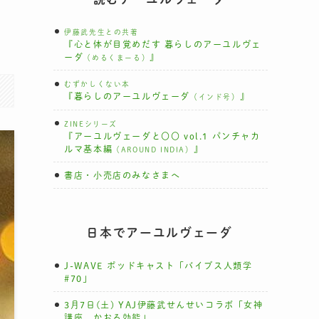
イ
伊藤武先生との共著
『心と体が目覚めだす 暮らしのアーユルヴェ
ーダ
』
（めるくまーる）
むずかしくない本
『暮らしのアーユルヴェーダ
』
（インド号）
ZINEシリーズ
『アーユルヴェーダと〇〇 vol.1 パンチャカ
ルマ基本編
』
（AROUND INDIA）
書店・小売店のみなさまへ
日本でアーユルヴェーダ
J-WAVE ポッドキャスト「バイブス人類学
#70」
3月7日(土) YAJ伊藤武せんせいコラボ「女神
講座 かおる効能」