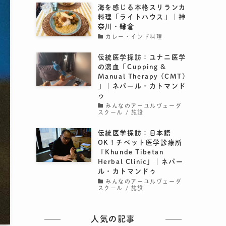
海を感じる本格スリランカ
料理「ライトハウス」｜神
奈川・鎌倉
カレー・インド料理
伝統医学探訪：ユナニ医学
の瀉血「Cupping &
Manual Therapy (CMT)
」｜ネパール・カトマンド
ゥ
みんなのアーユルヴェーダ
スクール / 施設
伝統医学探訪：日本語
OK！チベット医学診療所
「Khunde Tibetan
Herbal Clinic」｜ネパー
ル・カトマンドゥ
みんなのアーユルヴェーダ
スクール / 施設
人気の記事