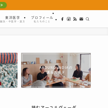
 ≫
東洋医学
プロフィール
鍼灸・中医学・漢方
私たちのこと
AROUND INDIAの
ーダ」
講座ガイド
読むアーユルヴェーダ