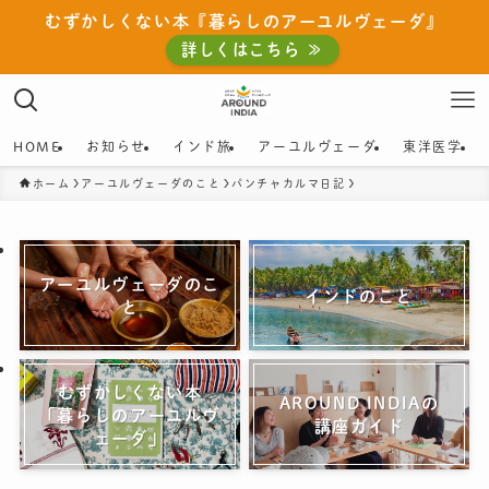
むずかしくない本『暮らしのアーユルヴェーダ』
詳しくはこちら ≫
HOME
お知らせ
インド旅
アーユルヴェーダ
東洋医学
ホーム
アーユルヴェーダのこと
パンチャカルマ日記
アーユルヴェーダのこ
インドのこと
と
むずかしくない本
AROUND INDIAの
「暮らしのアーユルヴ
講座ガイド
ェーダ」