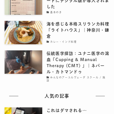
ードにデジタル版が導入されま
した
基本のき
海を感じる本格スリランカ料理
「ライトハウス」｜神奈川・鎌
倉
カレー・インド料理
伝統医学探訪：ユナニ医学の瀉
血「Cupping & Manual
Therapy (CMT) 」｜ネパー
ル・カトマンドゥ
みんなのアーユルヴェーダ スクール / 施
設
人気の記事
これはダマされる…