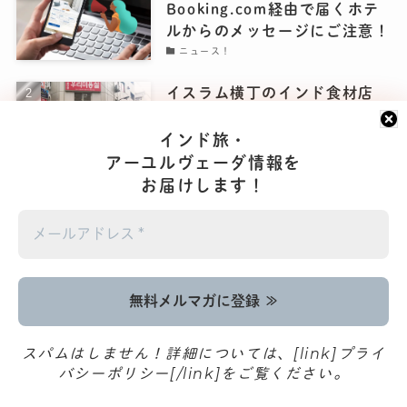
Booking.com経由で届くホテ
ルからのメッセージにご注意！
ニュース！
イスラム横丁のインド食材店
「Green Nasco」と「The
Jannat Halal Food Shop」｜
インド旅・
東京・新大久保
アーユルヴェーダ情報を
お店・モノ・場所
お届けします！
【2025年版】インドビザを取
得しよう！5年有効の「電子ツ
ーリストビザ e Tourist
VISA」
基本のき
新しくなったインド国鉄
スパムはしません！詳細については、[link]プライ
IRCTCのホームページで、電
バシーポリシー[/link]をご覧ください。
車を予約してみよう！