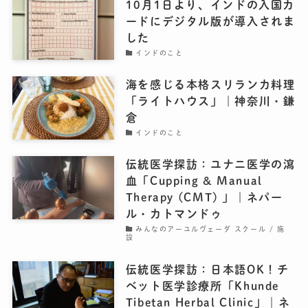
10月1日より、インドの入国カ
ードにデジタル版が導入されま
した
インドのこと
海を感じる本格スリランカ料理
「ライトハウス」｜神奈川・鎌
倉
インドのこと
伝統医学探訪：ユナニ医学の瀉
血「Cupping & Manual
Therapy (CMT) 」｜ネパー
ル・カトマンドゥ
みんなのアーユルヴェーダ スクール / 施
設
伝統医学探訪：日本語OK！チ
ベット医学診療所「Khunde
Tibetan Herbal Clinic」｜ネ