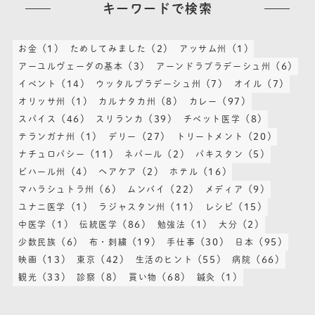
キーワードで検索
(1)
(2)
(1)
お金
ためしてみました
アッサム州
(3)
(6)
アーユルヴェーダの基本
アーンドラプラデーシュ州
(14)
(7)
(7)
イベント
ウッタルプラデーシュ州
オイル
(1)
(8)
(97)
オリッサ州
カルナタカ州
カレー
(46)
(39)
(8)
スパイス
スリランカ
チベット医学
(1)
(27)
(20)
テランガナ州
デリー
トリートメント
(11)
(2)
(5)
ナチュロパシー
ネパール
パキスタン
(4)
(2)
(16)
ビハール州
ヘアケア
ホテル
(6)
(22)
(9)
マハラシュトラ州
ムンバイ
メディア
(1)
(11)
(15)
ユナニ医学
ラジャスタン州
レシピ
(1)
(86)
(1)
(2)
中医学
伝統医学
勉強法
大分
(6)
(19)
(30)
(95)
少数民族
布・刺繍
手仕事
日本
(13)
(42)
(55)
(66)
映画
東京
生活のヒント
病院
(33)
(8)
(68)
(1)
観光
診察
買い物
鍼灸