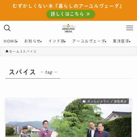
むずかしくない本『暮らしのアーユルヴェーダ』
詳しくはこちら ≫
HOME
お知らせ
インド旅
アーユルヴェーダ
東洋医学
ホーム
スパイス
スパイス
– tag –
ホームレメディ / 家庭療法