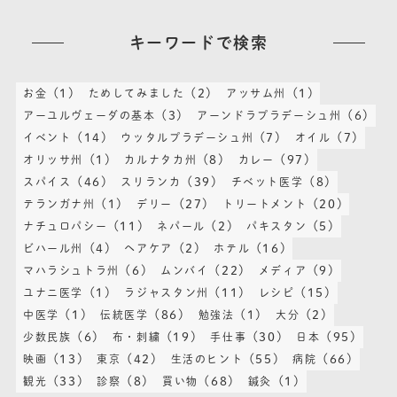
キーワードで検索
(1)
(2)
(1)
お金
ためしてみました
アッサム州
(3)
(6)
アーユルヴェーダの基本
アーンドラプラデーシュ州
(14)
(7)
(7)
イベント
ウッタルプラデーシュ州
オイル
(1)
(8)
(97)
オリッサ州
カルナタカ州
カレー
(46)
(39)
(8)
スパイス
スリランカ
チベット医学
(1)
(27)
(20)
テランガナ州
デリー
トリートメント
(11)
(2)
(5)
ナチュロパシー
ネパール
パキスタン
(4)
(2)
(16)
ビハール州
ヘアケア
ホテル
(6)
(22)
(9)
マハラシュトラ州
ムンバイ
メディア
(1)
(11)
(15)
ユナニ医学
ラジャスタン州
レシピ
(1)
(86)
(1)
(2)
中医学
伝統医学
勉強法
大分
(6)
(19)
(30)
(95)
少数民族
布・刺繍
手仕事
日本
(13)
(42)
(55)
(66)
映画
東京
生活のヒント
病院
(33)
(8)
(68)
(1)
観光
診察
買い物
鍼灸