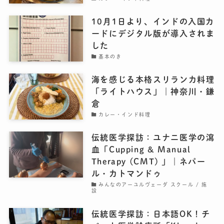
10月1日より、インドの入国カ
ードにデジタル版が導入されま
した
基本のき
海を感じる本格スリランカ料理
「ライトハウス」｜神奈川・鎌
倉
カレー・インド料理
伝統医学探訪：ユナニ医学の瀉
血「Cupping & Manual
Therapy (CMT) 」｜ネパー
ル・カトマンドゥ
みんなのアーユルヴェーダ スクール / 施
設
伝統医学探訪：日本語OK！チ