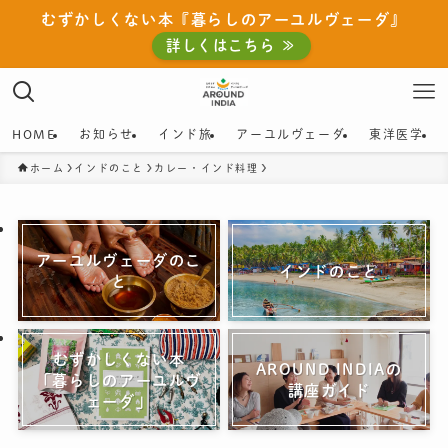
むずかしくない本『暮らしのアーユルヴェーダ』
詳しくはこちら ≫
HOME
お知らせ
インド旅
アーユルヴェーダ
東洋医学
ホーム
インドのこと
カレー・インド料理
アーユルヴェーダのこ
インドのこと
と
むずかしくない本
AROUND INDIAの
「暮らしのアーユルヴ
講座ガイド
ェーダ」