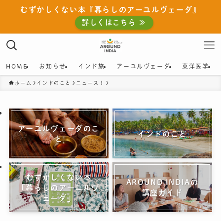
むずかしくない本『暮らしのアーユルヴェーダ』
詳しくはこちら ≫
HOME
お知らせ
インド旅
アーユルヴェーダ
東洋医学
ホーム
インドのこと
ニュース！
アーユルヴェーダのこ
インドのこと
と
むずかしくない本
AROUND INDIAの
「暮らしのアーユルヴ
講座ガイド
ェーダ」