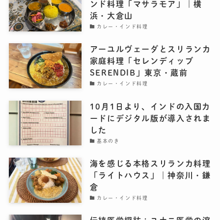
ンド料理「マサラモア」｜横
浜・大倉山
カレー・インド料理
アーユルヴェーダとスリランカ
家庭料理「セレンディッブ
SERENDIB」東京・蔵前
カレー・インド料理
10月1日より、インドの入国カ
ードにデジタル版が導入されま
した
基本のき
海を感じる本格スリランカ料理
「ライトハウス」｜神奈川・鎌
倉
カレー・インド料理