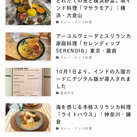
とれたての魚と横浜野菜。南イ
ンド料理「マサラモア」｜横
浜・大倉山
カレー・インド料理
アーユルヴェーダとスリランカ
家庭料理「セレンディッブ
SERENDIB」東京・蔵前
カレー・インド料理
10月1日より、インドの入国カ
ードにデジタル版が導入されま
した
基本のき
海を感じる本格スリランカ料理
「ライトハウス」｜神奈川・鎌
倉
カレー・インド料理