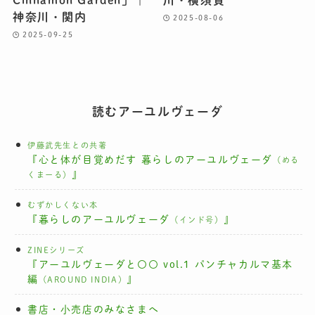
Cinnamon Garden」｜
川・横須賀
神奈川・関内
2025-08-06
2025-09-25
読むアーユルヴェーダ
伊藤武先生との共著
『心と体が目覚めだす 暮らしのアーユルヴェーダ
（める
』
くまーる）
むずかしくない本
『暮らしのアーユルヴェーダ
』
（インド号）
ZINEシリーズ
『アーユルヴェーダと〇〇 vol.1 パンチャカルマ基本
編
』
（AROUND INDIA）
書店・小売店のみなさまへ