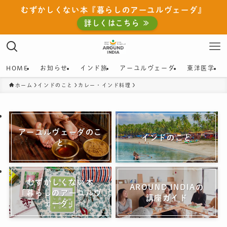
むずかしくない本『暮らしのアーユルヴェーダ』
詳しくはこちら ≫
HOME
お知らせ
インド旅
アーユルヴェーダ
東洋医学
ホーム
インドのこと
カレー・インド料理
アーユルヴェーダのこ
インドのこと
と
むずかしくない本
AROUND INDIAの
「暮らしのアーユルヴ
講座ガイド
ェーダ」