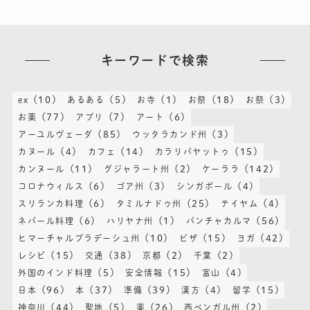
キーワードで検索
(10)
(5)
(1)
(18)
(3)
ex
あるある
お寺
お祭
お祭
(77)
(7)
(6)
お薬
アプリ
アート
(85)
(3)
アーユルヴェーダ
ウッタラカンド州
(4)
(14)
(15)
カヌール
カフェ
カラリパヤットゥ
(11)
(2)
(142)
カンヌール
グジャラート州
ケーララ
(6)
(3)
(4)
コロナウィルス
ゴア州
シンガポール
(6)
(25)
(4)
スリランカ料理
タミルナドゥ州
テイヤム
(6)
(1)
(56)
ネパール料理
ハリヤナ州
パンチャカルマ
(10)
(15)
(42)
ヒマーチャルプラデーシュ州
ビザ
ヨガ
(15)
(38)
(2)
(2)
レシピ
交通
京都
千葉
(5)
(15)
(4)
外国のインド料理
安全情報
富山
(96)
(37)
(39)
(4)
(15)
日本
本
準備
漢方
留学
(44)
(5)
(26)
(2)
神奈川
聖地
薬
西ベンガル州