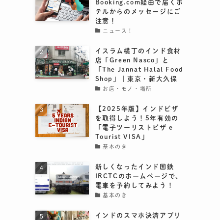
Booking.com経由で届くホ
テルからのメッセージにご
注意！
ニュース！
イスラム横丁のインド食材
店「Green Nasco」と
「The Jannat Halal Food
Shop」｜東京・新大久保
お店・モノ・場所
【2025年版】インドビザ
を取得しよう！5年有効の
「電子ツーリストビザ e
Tourist VISA」
基本のき
新しくなったインド国鉄
IRCTCのホームページで、
電車を予約してみよう！
基本のき
インドのスマホ決済アプリ
付