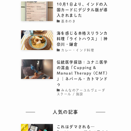
10月1日より、インドの入
国カードにデジタル版が導
入されました
基本のき
海を感じる本格スリランカ
料理「ライトハウス」｜神
奈川・鎌倉
ナ
カレー・インド料理
伝統医学探訪：ユナニ医学
の瀉血「Cupping &
Manual Therapy (CMT)
」｜ネパール・カトマンド
ゥ
みんなのアーユルヴェーダ
スクール / 施設
人気の記事
これはダマされる…