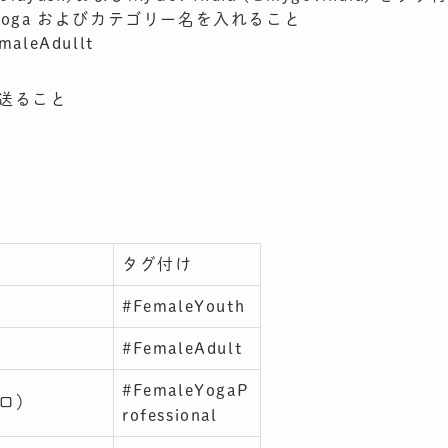
Yoga およびカテゴリー名を入れること
aleAdullt
クを送ること
タグ付け
）
#FemaleYouth
）
#FemaleAdult
#FemaleYogaP
（プロ）
rofessional