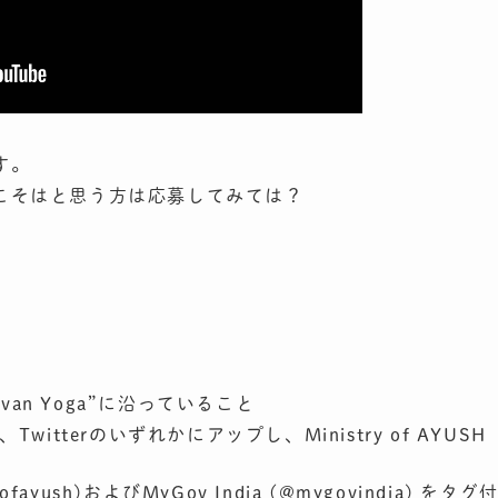
す。
こそはと思う方は応募してみては？
Jeevan Yoga”に沿っていること
ram、Twitterのいずれかにアップし、Ministry of AYUSH
yofayush)およびMyGov India (@mygovindia) をタグ