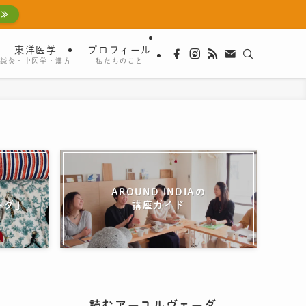
 ≫
東洋医学
プロフィール
鍼灸・中医学・漢方
私たちのこと
AROUND INDIAの
ーダ」
講座ガイド
読むアーユルヴェーダ