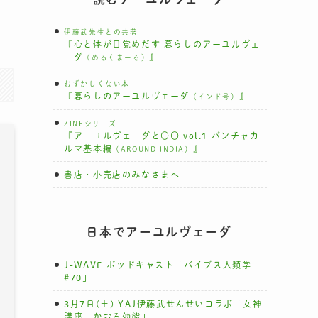
伊藤武先生との共著
『心と体が目覚めだす 暮らしのアーユルヴェ
ーダ
』
（めるくまーる）
むずかしくない本
『暮らしのアーユルヴェーダ
』
（インド号）
ZINEシリーズ
『アーユルヴェーダと〇〇 vol.1 パンチャカ
ルマ基本編
』
（AROUND INDIA）
書店・小売店のみなさまへ
日本でアーユルヴェーダ
J-WAVE ポッドキャスト「バイブス人類学
#70」
3月7日(土) YAJ伊藤武せんせいコラボ「女神
講座 かおる効能」