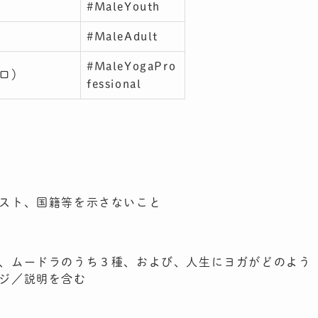
）
#MaleYouth
）
#MaleAdult
#MaleYogaPro
（プロ）
fessional
スト、国籍等を示さないこと
、ムードラのうち３種、および、人生にヨガがどのよう
ジ／説明を含む