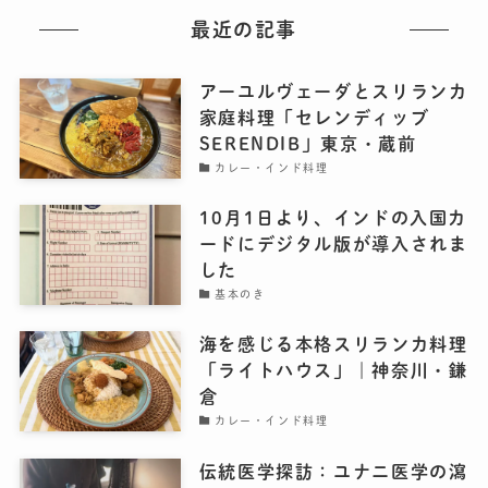
最近の記事
アーユルヴェーダとスリランカ
家庭料理「セレンディッブ
SERENDIB」東京・蔵前
カレー・インド料理
10月1日より、インドの入国カ
ードにデジタル版が導入されま
した
基本のき
海を感じる本格スリランカ料理
「ライトハウス」｜神奈川・鎌
倉
カレー・インド料理
伝統医学探訪：ユナニ医学の瀉