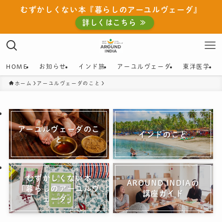
むずかしくない本『暮らしのアーユルヴェーダ』
詳しくはこちら ≫
HOME
お知らせ
インド旅
アーユルヴェーダ
東洋医学
ホーム
アーユルヴェーダのこと
アーユルヴェーダのこ
インドのこと
と
むずかしくない本
AROUND INDIAの
「暮らしのアーユルヴ
講座ガイド
ェーダ」