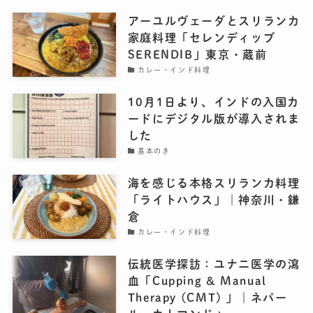
アーユルヴェーダとスリランカ
家庭料理「セレンディッブ
SERENDIB」東京・蔵前
カレー・インド料理
10月1日より、インドの入国カ
ードにデジタル版が導入されま
した
基本のき
海を感じる本格スリランカ料理
「ライトハウス」｜神奈川・鎌
倉
カレー・インド料理
伝統医学探訪：ユナニ医学の瀉
血「Cupping & Manual
Therapy (CMT) 」｜ネパー