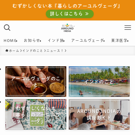
むずかしくない本『暮らしのアーユルヴェーダ』
詳しくはこちら ≫
HOME
お知らせ
インド旅
アーユルヴェーダ
東洋医学
ホーム
インドのこと
ニュース！
アーユルヴェーダのこ
インドのこと
と
むずかしくない本
AROUND INDIAの
「暮らしのアーユルヴ
講座ガイド
ェーダ」