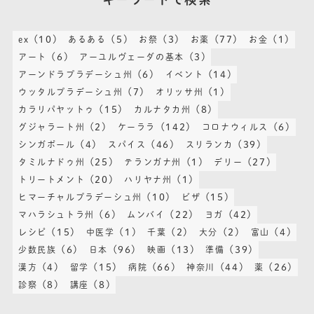
(10)
(5)
(3)
(77)
(1)
ex
あるある
お祭
お薬
お金
(6)
(3)
アート
アーユルヴェーダの基本
(6)
(14)
アーンドラプラデーシュ州
イベント
(7)
(1)
ウッタルプラデーシュ州
オリッサ州
(15)
(8)
カラリパヤットゥ
カルナタカ州
(2)
(142)
(6)
グジャラート州
ケーララ
コロナウィルス
(4)
(46)
(39)
シンガポール
スパイス
スリランカ
(25)
(1)
(27)
タミルナドゥ州
テランガナ州
デリー
(20)
(1)
トリートメント
ハリヤナ州
(10)
(15)
ヒマーチャルプラデーシュ州
ビザ
(6)
(22)
(42)
マハラシュトラ州
ムンバイ
ヨガ
(15)
(1)
(2)
(2)
(4)
レシピ
中医学
千葉
大分
富山
(6)
(96)
(13)
(39)
少数民族
日本
映画
準備
(4)
(15)
(66)
(44)
(26)
漢方
留学
病院
神奈川
薬
(8)
(8)
診察
講座