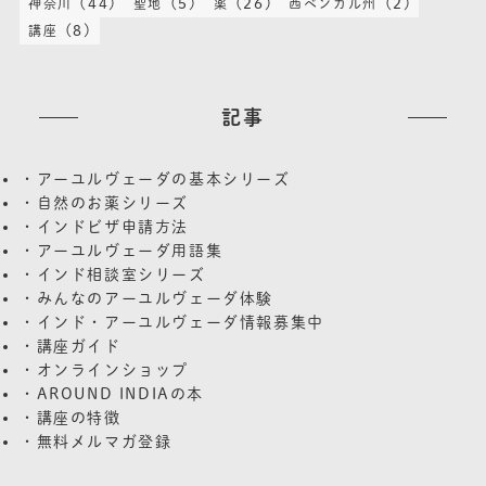
(44)
(5)
(26)
(2)
神奈川
聖地
薬
西ベンガル州
(8)
講座
記事
・アーユルヴェーダの基本シリーズ
・自然のお薬シリーズ
・インドビザ申請方法
・アーユルヴェーダ用語集
・インド相談室シリーズ
・みんなのアーユルヴェーダ体験
・インド・アーユルヴェーダ情報募集中
・講座ガイド
・オンラインショップ
・AROUND INDIAの本
・講座の特徴
・無料メルマガ登録