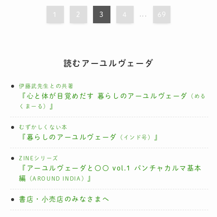
1
2
3
4
...
69
読むアーユルヴェーダ
伊藤武先生との共著
『心と体が目覚めだす 暮らしのアーユルヴェーダ
（める
』
くまーる）
むずかしくない本
『暮らしのアーユルヴェーダ
』
（インド号）
ZINEシリーズ
『アーユルヴェーダと〇〇 vol.1 パンチャカルマ基本
編
』
（AROUND INDIA）
書店・小売店のみなさまへ