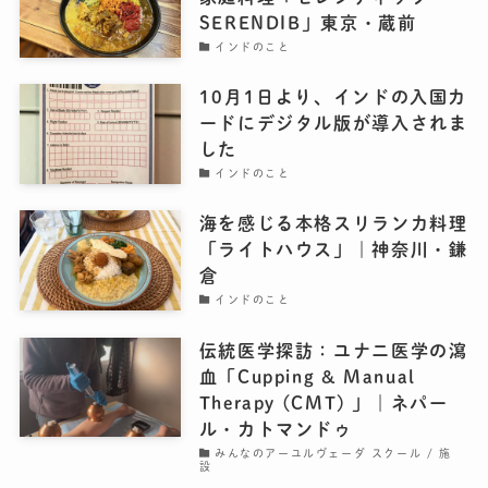
SERENDIB」東京・蔵前
インドのこと
10月1日より、インドの入国カ
ードにデジタル版が導入されま
した
インドのこと
海を感じる本格スリランカ料理
「ライトハウス」｜神奈川・鎌
倉
インドのこと
伝統医学探訪：ユナニ医学の瀉
血「Cupping & Manual
Therapy (CMT) 」｜ネパー
ル・カトマンドゥ
みんなのアーユルヴェーダ スクール / 施
設