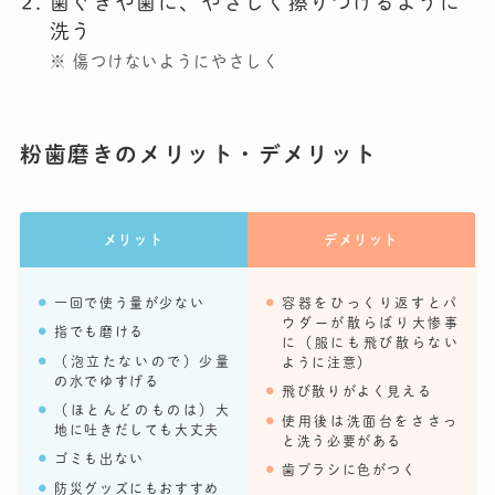
歯ぐきや歯に、やさしく擦りつけるように
洗う
※ 傷つけないようにやさしく
粉歯磨きのメリット・デメリット
メリット
デメリット
一回で使う量が少ない
容器をひっくり返すとパ
ウダーが散らばり大惨事
指でも磨ける
に（服にも飛び散らない
（泡立たないので）少量
ように注意）
の水でゆすげる
飛び散りがよく見える
（ほとんどのものは）大
使用後は洗面台をささっ
地に吐きだしても大丈夫
と洗う必要がある
ゴミも出ない
歯ブラシに色がつく
防災グッズにもおすすめ