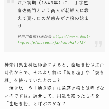
江戸初期（1643年）に、 丁字屋
喜佐衛門という商人が朝鮮人に教
えて貰ったのが歯みがき粉の始ま
り
神奈川県⻭科医師会
https://www.dent-
kng.or.jp/museum/ja/hanohaku12/
神奈川県⻭科医師会によると、歯磨き粉は江戸
時代からで、それより前は「焼き塩」や「焼き
糠」を使っていたとのこと。
「焼き塩」や「焼き糠」は歯磨き粉とは呼ばな
いのですね。調合して、用途を絞ったものを
「歯磨き粉」と呼ぶのかな？