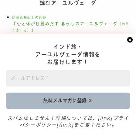
読むアーユルヴェーダ
伊藤武先生との共著
『心と体が目覚めだす 暮らしのアーユルヴェーダ
（める
』
くまーる）
むずかしくない本
インド旅・
『暮らしのアーユルヴェーダ
』
（インド号）
アーユルヴェーダ情報を
お届けします！
ZINEシリーズ
『アーユルヴェーダと〇〇 vol.1 パンチャカルマ基本
編
』
（AROUND INDIA）
書店・小売店のみなさまへ
日本でアーユルヴェーダ
スパムはしません！詳細については、[link]プライ
バシーポリシー[/link]をご覧ください。
J-WAVE ポッドキャスト「バイブス人類学 #70」