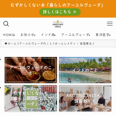
むずかしくない本『暮らしのアーユルヴェーダ』
詳しくはこちら ≫
HOME
お知らせ
インド旅
アーユルヴェーダ
東洋医学
ホーム
アーユルヴェーダのこと
ホームレメディ / 家庭療法
アーユルヴェーダのこ
インドのこと
と
むずかしくない本
AROUND INDIAの
「暮らしのアーユルヴ
講座ガイド
ェーダ」