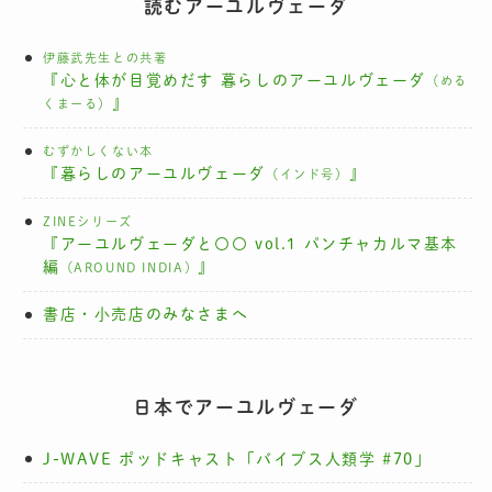
読むアーユルヴェーダ
伊藤武先生との共著
『心と体が目覚めだす 暮らしのアーユルヴェーダ
（める
』
くまーる）
むずかしくない本
『暮らしのアーユルヴェーダ
』
（インド号）
ZINEシリーズ
『アーユルヴェーダと〇〇 vol.1 パンチャカルマ基本
編
』
（AROUND INDIA）
書店・小売店のみなさまへ
日本でアーユルヴェーダ
J-WAVE ポッドキャスト「バイブス人類学 #70」