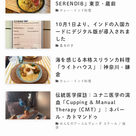
SERENDIB」東京・蔵前
カレー・インド料理
10月1日より、インドの入国カ
ードにデジタル版が導入されま
した
基本のき
海を感じる本格スリランカ料理
「ライトハウス」｜神奈川・鎌
倉
カレー・インド料理
伝統医学探訪：ユナニ医学の瀉
血「Cupping & Manual
Therapy (CMT) 」｜ネパー
ル・カトマンドゥ
みんなのアーユルヴェーダ スクール / 施
設