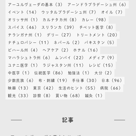
(3)
(6)
アーユルヴェーダの基本
アーンドラプラデーシュ州
(14)
(7)
(7)
イベント
ウッタルプラデーシュ州
オイル
(1)
(8)
(98)
オリッサ州
カルナタカ州
カレー
(46)
(39)
(8)
スパイス
スリランカ
チベット医学
(1)
(27)
(20)
テランガナ州
デリー
トリートメント
(11)
(2)
(5)
ナチュロパシー
ネパール
パキスタン
(4)
(2)
(16)
ビハール州
ヘアケア
ホテル
(6)
(22)
(9)
マハラシュトラ州
ムンバイ
メディア
(1)
(11)
(15)
ユナニ医学
ラジャスタン州
レシピ
(1)
(86)
(1)
(2)
中医学
伝統医学
勉強法
大分
(6)
(19)
(30)
(96)
少数民族
布・刺繍
手仕事
日本
(13)
(42)
(55)
(66)
映画
東京
生活のヒント
病院
(33)
(8)
(68)
(1)
観光
診察
買い物
鍼灸
記事