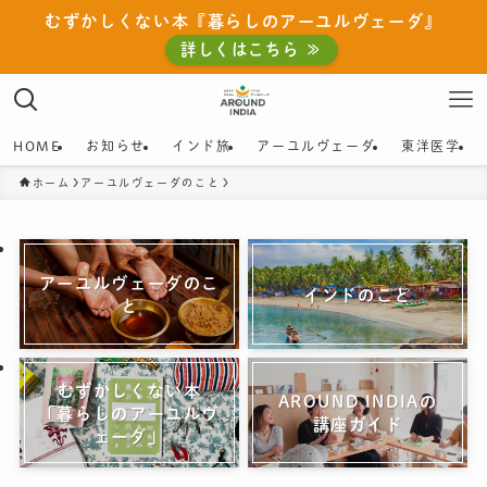
むずかしくない本『暮らしのアーユルヴェーダ』
詳しくはこちら ≫
HOME
お知らせ
インド旅
アーユルヴェーダ
東洋医学
ホーム
アーユルヴェーダのこと
アーユルヴェーダのこ
インドのこと
と
むずかしくない本
AROUND INDIAの
「暮らしのアーユルヴ
講座ガイド
ェーダ」