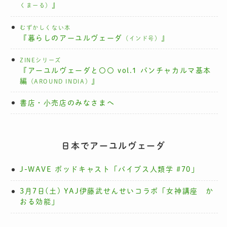
』
くまーる）
むずかしくない本
『暮らしのアーユルヴェーダ
』
（インド号）
ZINEシリーズ
『アーユルヴェーダと〇〇 vol.1 パンチャカルマ基本
編
』
（AROUND INDIA）
書店・小売店のみなさまへ
日本でアーユルヴェーダ
J-WAVE ポッドキャスト「バイブス人類学 #70」
3月7日(土) YAJ伊藤武せんせいコラボ「女神講座 か
おる効能」