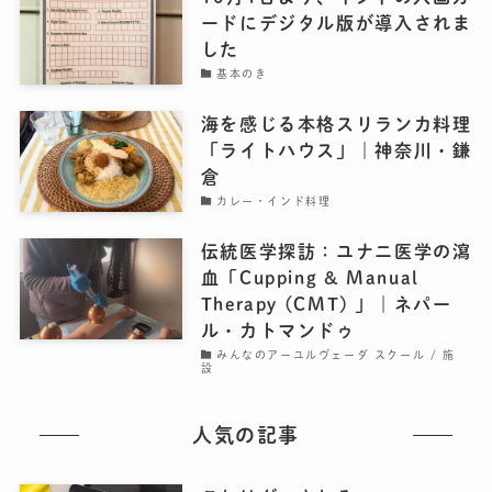
ードにデジタル版が導入されま
した
基本のき
海を感じる本格スリランカ料理
「ライトハウス」｜神奈川・鎌
倉
カレー・インド料理
伝統医学探訪：ユナニ医学の瀉
血「Cupping & Manual
Therapy (CMT) 」｜ネパー
ル・カトマンドゥ
みんなのアーユルヴェーダ スクール / 施
設
人気の記事