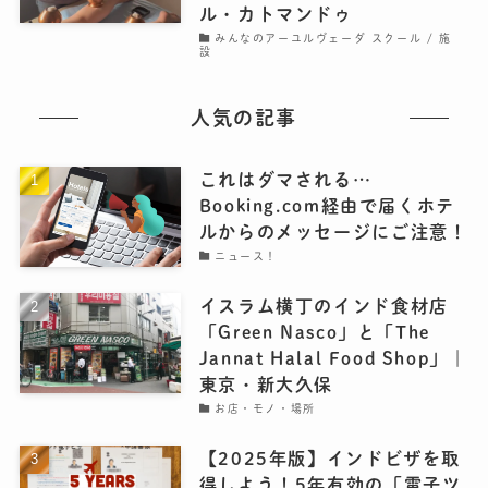
ル・カトマンドゥ
みんなのアーユルヴェーダ スクール / 施
設
人気の記事
これはダマされる…
Booking.com経由で届くホテ
ルからのメッセージにご注意！
ニュース！
イスラム横丁のインド食材店
「Green Nasco」と「The
Jannat Halal Food Shop」｜
東京・新大久保
お店・モノ・場所
【2025年版】インドビザを取
得しよう！5年有効の「電子ツ