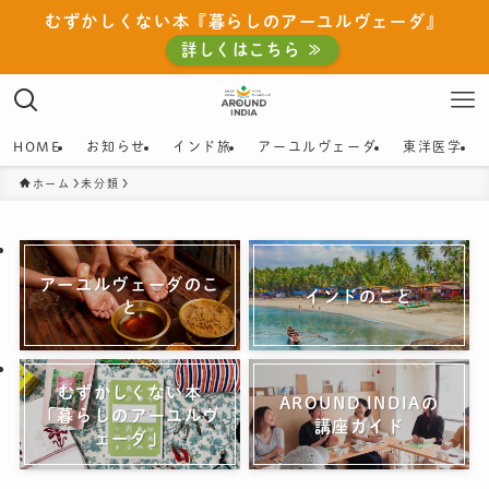
むずかしくない本『暮らしのアーユルヴェーダ』
詳しくはこちら ≫
HOME
お知らせ
インド旅
アーユルヴェーダ
東洋医学
ホーム
未分類
アーユルヴェーダのこ
インドのこと
と
むずかしくない本
AROUND INDIAの
「暮らしのアーユルヴ
講座ガイド
ェーダ」