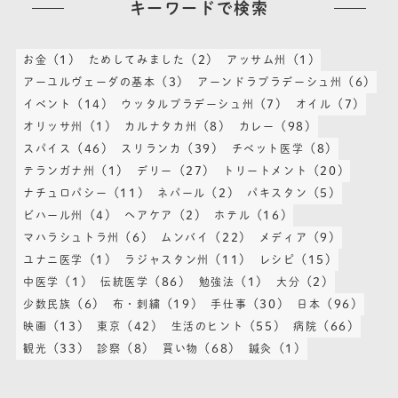
キーワードで検索
(1)
(2)
(1)
お金
ためしてみました
アッサム州
(3)
(6)
アーユルヴェーダの基本
アーンドラプラデーシュ州
(14)
(7)
(7)
イベント
ウッタルプラデーシュ州
オイル
(1)
(8)
(98)
オリッサ州
カルナタカ州
カレー
(46)
(39)
(8)
スパイス
スリランカ
チベット医学
(1)
(27)
(20)
テランガナ州
デリー
トリートメント
(11)
(2)
(5)
ナチュロパシー
ネパール
パキスタン
(4)
(2)
(16)
ビハール州
ヘアケア
ホテル
(6)
(22)
(9)
マハラシュトラ州
ムンバイ
メディア
(1)
(11)
(15)
ユナニ医学
ラジャスタン州
レシピ
(1)
(86)
(1)
(2)
中医学
伝統医学
勉強法
大分
(6)
(19)
(30)
(96)
少数民族
布・刺繍
手仕事
日本
(13)
(42)
(55)
(66)
映画
東京
生活のヒント
病院
(33)
(8)
(68)
(1)
観光
診察
買い物
鍼灸