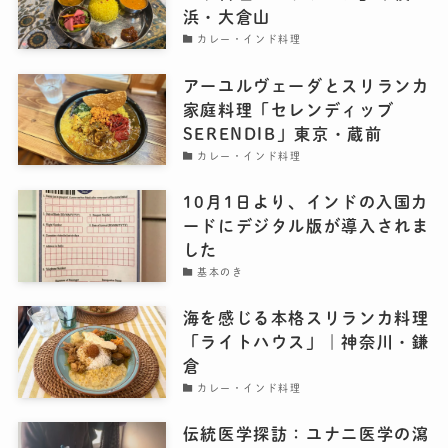
浜・大倉山
カレー・インド料理
アーユルヴェーダとスリランカ
家庭料理「セレンディッブ
SERENDIB」東京・蔵前
カレー・インド料理
10月1日より、インドの入国カ
ードにデジタル版が導入されま
した
基本のき
海を感じる本格スリランカ料理
「ライトハウス」｜神奈川・鎌
倉
カレー・インド料理
伝統医学探訪：ユナニ医学の瀉