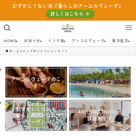
むずかしくない本『暮らしのアーユルヴェーダ』
詳しくはこちら ≫
HOME
お知らせ
インド旅
アーユルヴェーダ
東洋医学
ホーム
インドのこと
ニュース！
アーユルヴェーダのこ
インドのこと
と
むずかしくない本
AROUND INDIAの
「暮らしのアーユルヴ
講座ガイド
ェーダ」