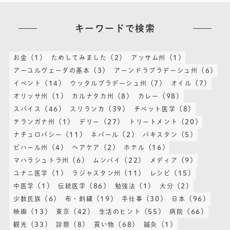
キーワードで検索
(1)
(2)
(1)
お金
ためしてみました
アッサム州
(3)
(6)
アーユルヴェーダの基本
アーンドラプラデーシュ州
(14)
(7)
(7)
イベント
ウッタルプラデーシュ州
オイル
(1)
(8)
(98)
オリッサ州
カルナタカ州
カレー
(46)
(39)
(8)
スパイス
スリランカ
チベット医学
(1)
(27)
(20)
テランガナ州
デリー
トリートメント
(11)
(2)
(5)
ナチュロパシー
ネパール
パキスタン
(4)
(2)
(16)
ビハール州
ヘアケア
ホテル
(6)
(22)
(9)
マハラシュトラ州
ムンバイ
メディア
(1)
(11)
(15)
ユナニ医学
ラジャスタン州
レシピ
(1)
(86)
(1)
(2)
中医学
伝統医学
勉強法
大分
(6)
(19)
(30)
(96)
少数民族
布・刺繍
手仕事
日本
(13)
(42)
(55)
(66)
映画
東京
生活のヒント
病院
(33)
(8)
(68)
(1)
観光
診察
買い物
鍼灸