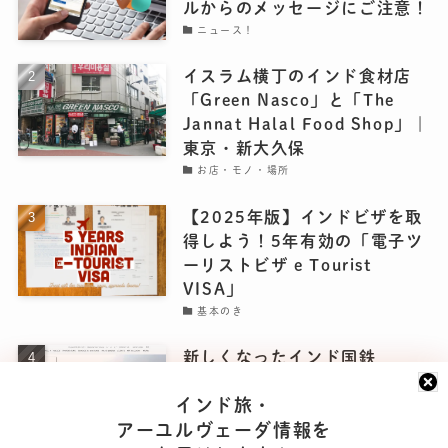
ルからのメッセージにご注意！
ニュース！
イスラム横丁のインド食材店
「Green Nasco」と「The
Jannat Halal Food Shop」｜
東京・新大久保
お店・モノ・場所
【2025年版】インドビザを取
得しよう！5年有効の「電子ツ
ーリストビザ e Tourist
VISA」
基本のき
新しくなったインド国鉄
IRCTCのホームページで、電
インド旅・
車を予約してみよう！
アーユルヴェーダ情報を
基本のき