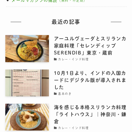
メールマガジンの購読
（無料・不定期）
最近の記事
アーユルヴェーダとスリランカ
家庭料理「セレンディッブ
SERENDIB」東京・蔵前
カレー・インド料理
10月1日より、インドの入国カ
ードにデジタル版が導入されま
した
基本のき
海を感じる本格スリランカ料理
「ライトハウス」｜神奈川・鎌
倉
カレー・インド料理