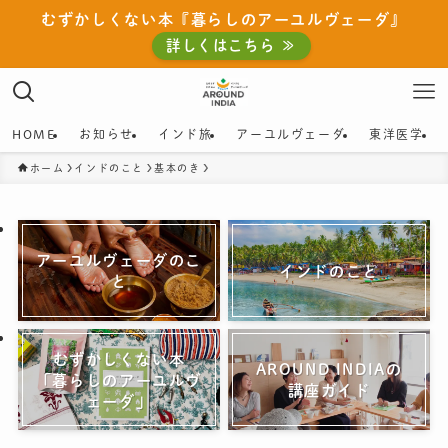
むずかしくない本『暮らしのアーユルヴェーダ』
詳しくはこちら ≫
HOME
お知らせ
インド旅
アーユルヴェーダ
東洋医学
ホーム
インドのこと
基本のき
アーユルヴェーダのこ
インドのこと
と
むずかしくない本
AROUND INDIAの
「暮らしのアーユルヴ
講座ガイド
ェーダ」