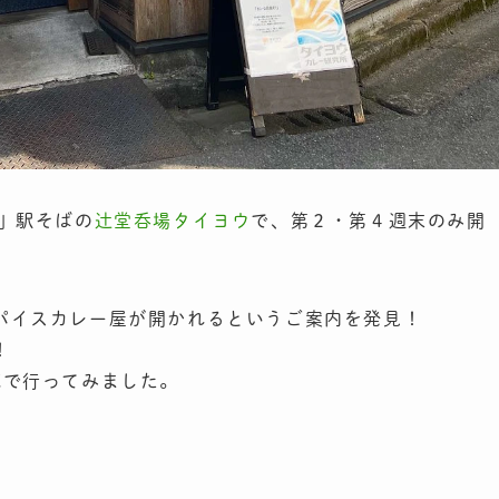
」駅そばの
辻堂呑場タイヨウ
で、第２・第４週末のみ開
パイスカレー屋が開かれるというご案内を発見！
！
続で行ってみました。