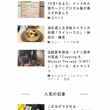
10月1日より、インドの入
国カードにデジタル版が導
入されました
基本のき
海を感じる本格スリランカ
料理「ライトハウス」｜神
奈川・鎌倉
カレー・インド料理
伝統医学探訪：ユナニ医学
の瀉血「Cupping &
Manual Therapy (CMT)
」｜ネパール・カトマンド
ゥ
みんなのアーユルヴェーダ
スクール / 施設
人気の記事
これはダマされる…