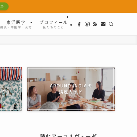
 ≫
東洋医学
プロフィール
鍼灸・中医学・漢方
私たちのこと
AROUND INDIAの
ーダ」
講座ガイド
読むアーユルヴェーダ