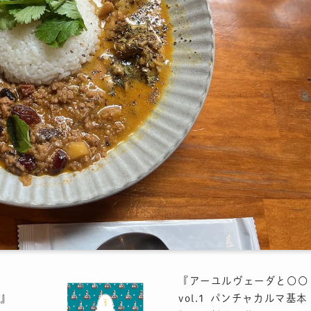
『アーユルヴェーダと〇〇
』
vol.1 パンチャカルマ基本