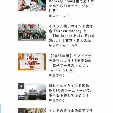
Booking.com経由で届くホ
テルからのメッセージにご
注意！
ニュース！
イスラム横丁のインド食材
店「Green Nasco」と
「The Jannat Halal Food
Shop」｜東京・新大久保
お店・モノ・場所
【2025年版】インドビザ
を取得しよう！5年有効の
「電子ツーリストビザ e
Tourist VISA」
基本のき
新しくなったインド国鉄
IRCTCのホームページで、
電車を予約してみよう！
基本のき
インドのスマホ決済アプリ