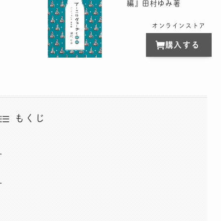
編』田村ゆみ著
オンラインストア
購入する
もくじ
ー
ー