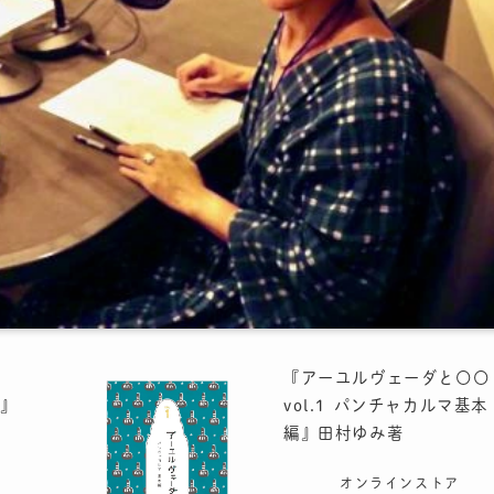
『アーユルヴェーダと〇〇
』
vol.1 パンチャカルマ基本
編』田村ゆみ著
オンラインストア