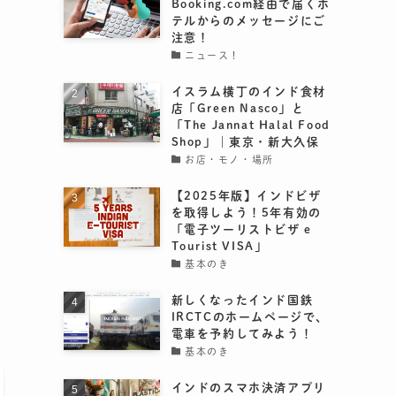
Booking.com経由で届くホ
テルからのメッセージにご
注意！
ニュース！
イスラム横丁のインド食材
店「Green Nasco」と
「The Jannat Halal Food
Shop」｜東京・新大久保
お店・モノ・場所
【2025年版】インドビザ
を取得しよう！5年有効の
「電子ツーリストビザ e
Tourist VISA」
基本のき
新しくなったインド国鉄
は
IRCTCのホームページで、
電車を予約してみよう！
基本のき
インドのスマホ決済アプリ