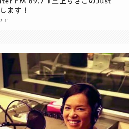
Inter FM 89.7『三上ちさこのJust
出演します！
12-11
。