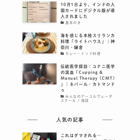
10月1日より、インドの入
国カードにデジタル版が導
入されました
基本のき
海を感じる本格スリランカ
料理「ライトハウス」｜神
奈川・鎌倉
カレー・インド料理
伝統医学探訪：ユナニ医学
の瀉血「Cupping &
Manual Therapy (CMT)
」｜ネパール・カトマンド
ゥ
みんなのアーユルヴェーダ
スクール / 施設
人気の記事
これはダマされる…