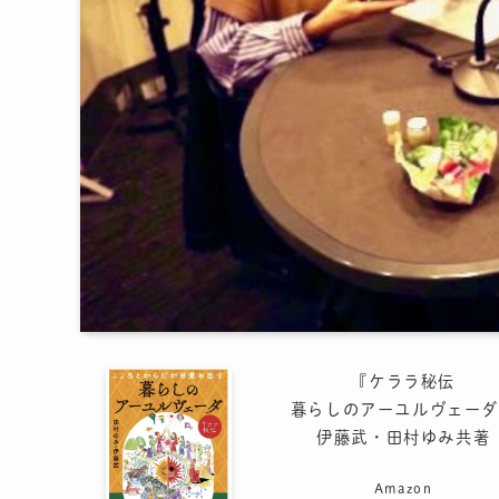
『ケララ秘伝
暮らしのアーユルヴェーダ
伊藤武・田村ゆみ共著
Amazon