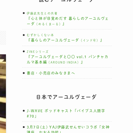
伊藤武先生との共著
『心と体が目覚めだす 暮らしのアーユルヴェ
ーダ
』
（めるくまーる）
むずかしくない本
『暮らしのアーユルヴェーダ
』
（インド号）
ZINEシリーズ
『アーユルヴェーダと〇〇 vol.1 パンチャカ
ルマ基本編
』
（AROUND INDIA）
書店・小売店のみなさまへ
日本でアーユルヴェーダ
J-WAVE ポッドキャスト「バイブス人類学
#70」
3月7日(土) YAJ伊藤武せんせいコラボ「女神
講座 かおる効能」