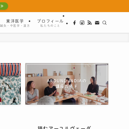
 ≫
東洋医学
プロフィール
鍼灸・中医学・漢方
私たちのこと
AROUND INDIAの
ーダ」
講座ガイド
読むアーユルヴェーダ