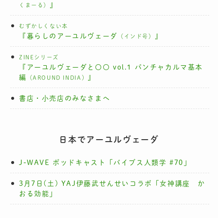
』
くまーる）
むずかしくない本
『暮らしのアーユルヴェーダ
』
（インド号）
ZINEシリーズ
『アーユルヴェーダと〇〇 vol.1 パンチャカルマ基本
編
』
（AROUND INDIA）
書店・小売店のみなさまへ
日本でアーユルヴェーダ
J-WAVE ポッドキャスト「バイブス人類学 #70」
3月7日(土) YAJ伊藤武せんせいコラボ「女神講座 か
おる効能」