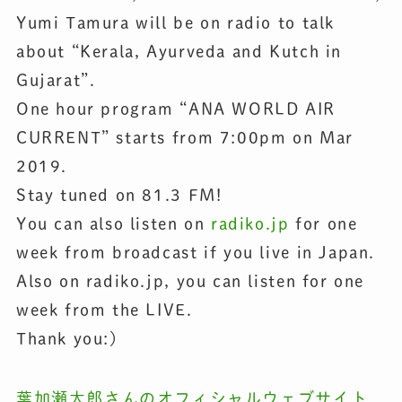
Yumi Tamura will be on radio to talk
about “Kerala, Ayurveda and Kutch in
Gujarat”.
One hour program “ANA WORLD AIR
CURRENT” starts from 7:00pm on Mar
2019.
Stay tuned on 81.3 FM!
You can also listen on
radiko.jp
for one
week from broadcast if you live in Japan.
Also on radiko.jp, you can listen for one
week from the LIVE.
Thank you:)
葉加瀬太郎さんのオフィシャルウェブサイト