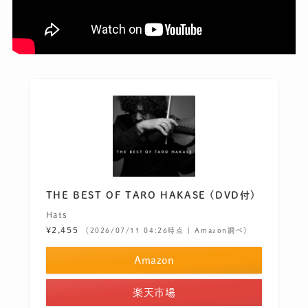
THE BEST OF TARO HAKASE (DVD付)
Hats
¥2,455
（2026/07/11 04:26時点 | Amazon調べ）
Amazon
楽天市場