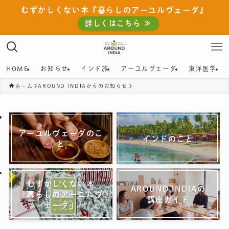
むずかしくない本『暮らしのアーユルヴェーダ』
詳しくはこちら ≫
HOME
お知らせ
インド旅
アーユルヴェーダ
東洋医学
ホーム
AROUND INDIAからのお知らせ
アーユルヴェーダのこ
インドのこと
と
むずかしくない本
AROUND INDIAの
「暮らしのアーユルヴ
講座ガイド
ェーダ」